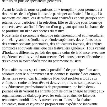
de plus en plus de spectateurs généreux.
Avant le festival, nous organisons un « tremplin » pour permettre à
des artistes de la région lilloise de participer au festival. Un appel à
maquette est lancé, ces dernières sont analysées et neuf groupes sont
retenus pour participer à la sélection. Elle se déroule sous forme de
concerts, avec au final l’élection d’un gagnant qui aura la chance de
se produire sur ul'ne des scènes du festival.
Notre festival promeut le dialogue intergénérationnel et interculturel,
en mélangeant des étudiants en étude supérieure, des enfants issus
des centres sociaux partenaires, des éducateurs investis, des artistes
complices et ouverts ainsi que des festivaliers généreux. Tous venant
d’horizons différents, parfois des quatre coins de la France, avec une
expérience et un savoir à transmettre. Cela nous permet d’étendre et
d’exploiter la force fédératrice du patrimoine musical.
Nous offrons aux spectateurs la possibilité de participer à un acte
solidaire dont le but premier est de donner le sourire à des enfants,
de les faire rêver. Car la magie de Noël doit profiter à tous ; aux
enfants de croire en leur rêve et de savoir qu’ils ne sont pas seuls ;
aux éducateurs professionnels de programmer une belle demi-
journée où ils verront les enfants dont ils ont la charge heureux ; aux
organisateurs de dialoguer avec les enfants et ainsi de faire des
rencontres inoubliables. À travers ces maillons de la chaîne
éducative, nous essayons de proposer une expérience innovante