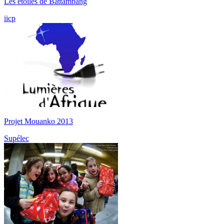
Les étoiles de Battambang
iicp
Projet Mouanko 2013
Supélec