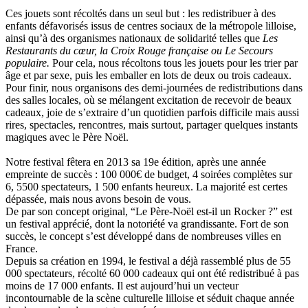
Ces jouets sont récoltés dans un seul but : les redistribuer à des
enfants défavorisés issus de centres sociaux de la métropole lilloise,
ainsi qu’à des organismes nationaux de solidarité telles que
Les
Restaurants du cœur, la Croix Rouge française ou Le Secours
populaire.
Pour cela, nous récoltons tous les jouets pour les trier par
âge et par sexe, puis les emballer en lots de deux ou trois cadeaux.
Pour finir, nous organisons des demi-journées de redistributions dans
des salles locales, où se mélangent excitation de recevoir de beaux
cadeaux, joie de s’extraire d’un quotidien parfois difficile mais aussi
rires, spectacles, rencontres, mais surtout, partager quelques instants
magiques avec le Père Noël.
Notre festival fêtera en 2013 sa 19e édition, après une année
empreinte de succès : 100 000€ de budget, 4 soirées complètes sur
6, 5500 spectateurs, 1 500 enfants heureux. La majorité est certes
dépassée, mais nous avons besoin de vous.
De par son concept original, “Le Père-Noël est-il un Rocker ?” est
un festival apprécié, dont la notoriété va grandissante. Fort de son
succès, le concept s’est développé dans de nombreuses villes en
France.
Depuis sa création en 1994, le festival a déjà rassemblé plus de 55
000 spectateurs, récolté 60 000 cadeaux qui ont été redistribué à pas
moins de 17 000 enfants. Il est aujourd’hui un vecteur
incontournable de la scène culturelle lilloise et séduit chaque année