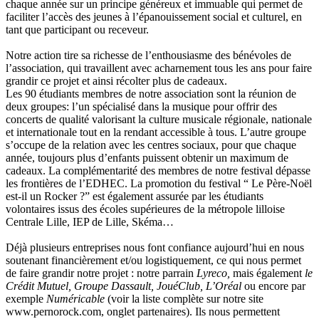
chaque année sur un principe généreux et immuable qui permet de
faciliter l’accès des jeunes à l’épanouissement social et culturel, en
tant que participant ou receveur.
Notre action tire sa richesse de l’enthousiasme des bénévoles de
l’association, qui travaillent avec acharnement tous les ans pour faire
grandir ce projet et ainsi récolter plus de cadeaux.
Les 90 étudiants membres de notre association sont la réunion de
deux groupes: l’un spécialisé dans la musique pour offrir des
concerts de qualité valorisant la culture musicale régionale, nationale
et internationale tout en la rendant accessible à tous. L’autre groupe
s’occupe de la relation avec les centres sociaux, pour que chaque
année, toujours plus d’enfants puissent obtenir un maximum de
cadeaux. La complémentarité des membres de notre festival dépasse
les frontières de l’EDHEC. La promotion du festival “ Le Père-Noël
est-il un Rocker ?” est également assurée par les étudiants
volontaires issus des écoles supérieures de la métropole lilloise
Centrale Lille, IEP de Lille, Skéma…
Déjà plusieurs entreprises nous font confiance aujourd’hui en nous
soutenant financièrement et/ou logistiquement, ce qui nous permet
de faire grandir notre projet : notre parrain
Lyreco,
mais également
le
Crédit Mutuel, Groupe Dassault, JouéClub, L’Oréal
ou encore par
exemple
Numéricable
(voir la liste complète sur notre site
www.pernorock.com, onglet partenaires). Ils nous permettent