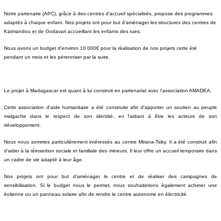
Notre partenaire (APC), grâce à des centres d’accueil spécialisés, propose des programmes
adaptés à chaque enfant. Nos projets ont pour but d’aménager les structures des centres de
Katmandou et de Godavari accueillant les enfants des rues.
Nous avons un budget d’environ
10 000€ pour la réalisation de nos projets cette été
pendant un mois et les pérenniser par la suite.
Le projet à Madagascar est quant à lui construit en partenariat avec l'association AMADEA.
Cette association d'aide humanitaire a été construite afin d'apporter un soutien au peuple
malgache dans le respect de son identité, en l'aidant à être les acteurs de son
développement.
Nous nous sommes particulièrement intéressés au centre Mirana-Tsiky. Il a été construit afin
d'aider à la réinsertion sociale et familiale des mineurs. Il leur offre un accueil temporaire dans
un cadre de vie adapté à leur âge.
Nos projets ont pour but d'aménager le centre et de réaliser des campagnes de
sensibilisation. Si le budget nous le permet, nous souhaiterions également acheter une
éolienne ou un panneau solaire afin de rendre le centre autonome en électricité.