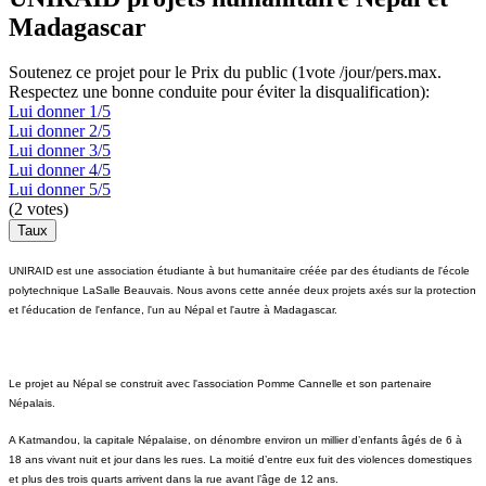
Madagascar
Soutenez ce projet pour le Prix du public (1vote /jour/pers.max.
Respectez une bonne conduite pour éviter la disqualification):
Lui donner 1/5
Lui donner 2/5
Lui donner 3/5
Lui donner 4/5
Lui donner 5/5
(
2
votes)
UNIRAID est une association étudiante à but humanitaire créée par des étudiants de l'école
polytechnique LaSalle Beauvais. Nous avons cette année deux projets axés sur la protection
et l'éducation de l'enfance, l'un au Népal et l'autre à Madagascar.
Le projet au Népal se construit avec l'association Pomme Cannelle et son partenaire
Népalais.
A Katmandou, la capitale Népalaise, on dénombre environ un millier d’enfants âgés de 6 à
18 ans vivant nuit et jour dans les rues. La moitié d’entre eux fuit des violences domestiques
et plus des trois quarts arrivent dans la rue avant l’âge de 12 ans.