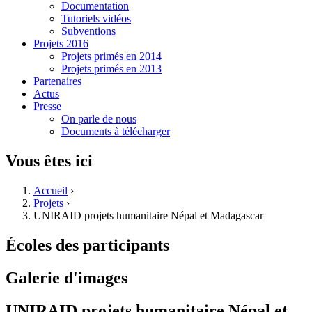
Documentation
Tutoriels vidéos
Subventions
Projets 2016
Projets primés en 2014
Projets primés en 2013
Partenaires
Actus
Presse
On parle de nous
Documents à télécharger
Vous êtes ici
Accueil
›
Projets
›
UNIRAID projets humanitaire Népal et Madagascar
Écoles des participants
Galerie d'images
UNIRAID projets humanitaire Népal et