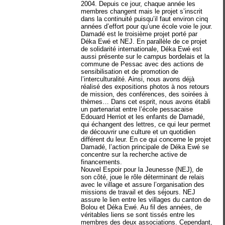
2004. Depuis ce jour, chaque année les
membres changent mais le projet s’inscrit
dans la continuité puisqu’il faut environ cinq
années d’effort pour qu’une école voie le jour.
Damadé est le troisième projet porté par
Déka Ewé et NEJ. En parallèle de ce projet
de solidarité internationale, Déka Ewé est
aussi présente sur le campus bordelais et la
commune de Pessac avec des actions de
sensibilisation et de promotion de
l’interculturalité. Ainsi, nous avons déjà
réalisé des expositions photos à nos retours
de mission, des conférences, des soirées à
thèmes… Dans cet esprit, nous avons établi
un partenariat entre l’école pessacaise
Edouard Herriot et les enfants de Damadé,
qui échangent des lettres, ce qui leur permet
de découvrir une culture et un quotidien
différent du leur. En ce qui concerne le projet
Damadé, l’action principale de Déka Ewé se
concentre sur la recherche active de
financements.
Nouvel Espoir pour la Jeunesse (NEJ), de
son côté, joue le rôle déterminant de relais
avec le village et assure l’organisation des
missions de travail et des séjours. NEJ
assure le lien entre les villages du canton de
Bolou et Déka Ewé. Au fil des années, de
véritables liens se sont tissés entre les
membres des deux associations. Cependant,