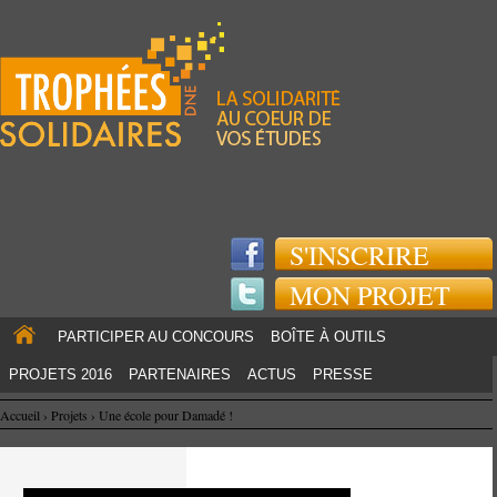
Jump to navigation
S'INSCRIRE
MON PROJET
PARTICIPER AU CONCOURS
BOÎTE À OUTILS
PROJETS 2016
PARTENAIRES
ACTUS
PRESSE
Accueil
›
Projets
›
Une école pour Damadé !