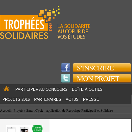
Jump to navigation
S'INSCRIRE
MON PROJET
PARTICIPER AU CONCOURS
BOÎTE À OUTILS
PROJETS 2016
PARTENAIRES
ACTUS
PRESSE
Accueil
›
Projets
›
Smart Cycle - application de Recyclage Participatif et Solidaire