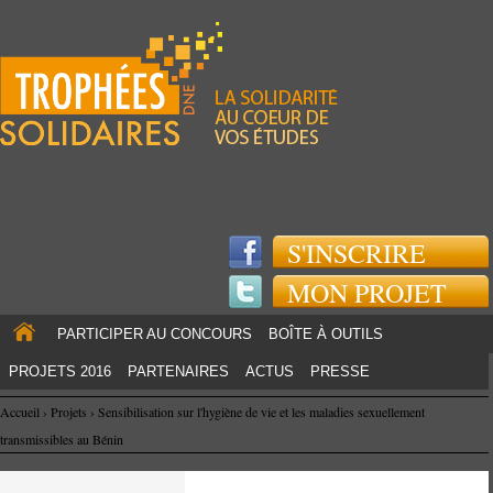
Jump to navigation
S'INSCRIRE
MON PROJET
PARTICIPER AU CONCOURS
BOÎTE À OUTILS
PROJETS 2016
PARTENAIRES
ACTUS
PRESSE
Accueil
›
Projets
›
Sensibilisation sur l'hygiène de vie et les maladies sexuellement
transmissibles au Bénin