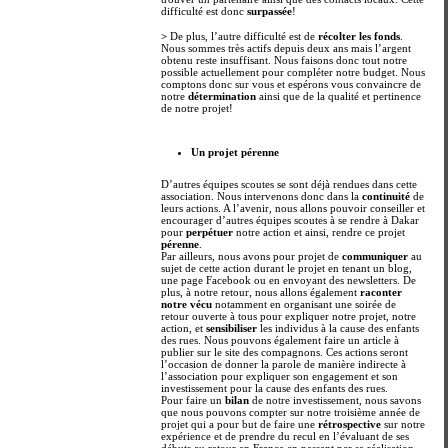
difficulté est donc
surpassée
!
>
De plus, l’autre difficulté est de
récolter les fonds
.
Nous sommes très actifs depuis deux ans mais l’argent
obtenu reste insuffisant. Nous faisons donc tout notre
possible actuellement pour compléter notre budget. Nous
comptons donc sur vous et espérons vous convaincre de
notre
détermination
ainsi que de la qualité et pertinence
de notre projet!
Un projet pérenne
D’autres équipes scoutes se sont déjà rendues dans cette
association. Nous intervenons donc dans la
continuité
de
leurs actions. A l’avenir, nous allons pouvoir conseiller et
encourager d’autres équipes scoutes à se rendre à Dakar
pour
perpétuer
notre action et ainsi, rendre ce projet
pérenne
.
Par ailleurs, nous avons pour projet de
communiquer
au
sujet de cette action durant le projet en tenant un blog,
une page Facebook ou en envoyant des newsletters. De
plus, à notre retour, nous allons également
raconter
notre vécu
notamment en organisant une soirée de
retour ouverte à tous pour expliquer notre projet, notre
action, et
sensibiliser
les individus à la cause des enfants
des rues. Nous pouvons également faire un article à
publier sur le site des compagnons. Ces actions seront
l’occasion de donner la parole de manière indirecte à
l’association pour expliquer son engagement et son
investissement pour la cause des enfants des rues.
Pour faire un
bilan
de notre investissement, nous savons
que nous pouvons compter sur notre troisième année de
projet qui a pour but de faire une
rétrospective
sur notre
expérience et de prendre du recul en l’évaluant de ses
débuts au retour en France en passant par sa réalisation