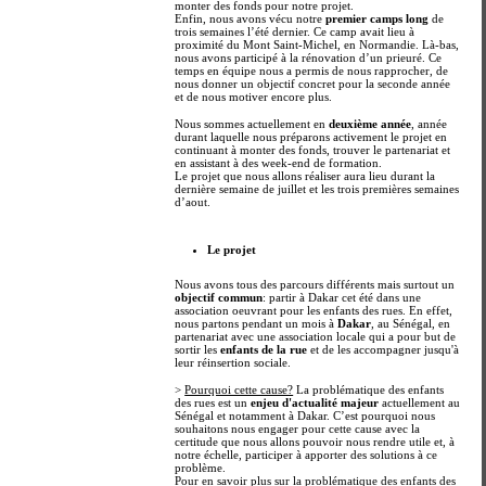
monter des fonds pour notre projet.
Enfin, nous avons vécu notre
premier camps long
de
trois semaines l’été dernier. Ce camp avait lieu à
proximité du Mont Saint-Michel, en Normandie. Là-bas,
nous avons participé à la rénovation d’un prieuré. Ce
temps en équipe nous a permis de nous rapprocher, de
nous donner un objectif concret pour la seconde année
et de nous motiver encore plus.
Nous sommes actuellement en
deuxième année
, année
durant laquelle nous préparons activement le projet en
continuant à monter des fonds, trouver le partenariat et
en assistant à des week-end de formation.
Le projet que nous allons réaliser aura lieu durant la
dernière semaine de juillet et les trois premières semaines
d’aout.
Le projet
Nous avons tous des parcours différents mais surtout un
objectif commun
: partir à Dakar cet été dans une
association oeuvrant pour les enfants des rues. En effet,
nous partons pendant un mois à
Dakar
, au Sénégal, en
partenariat avec une association locale qui a pour but de
sortir les
enfants de la rue
et de les accompagner jusqu'à
leur réinsertion sociale.
>
Pourquoi cette cause?
La problématique des enfants
des rues est un
enjeu d'actualité majeur
actuellement au
Sénégal et notamment à Dakar. C’est pourquoi nous
souhaitons nous engager pour cette cause avec la
certitude que nous allons pouvoir nous rendre utile et, à
notre échelle, participer à apporter des solutions à ce
problème.
Pour en savoir plus sur la problématique des enfants des