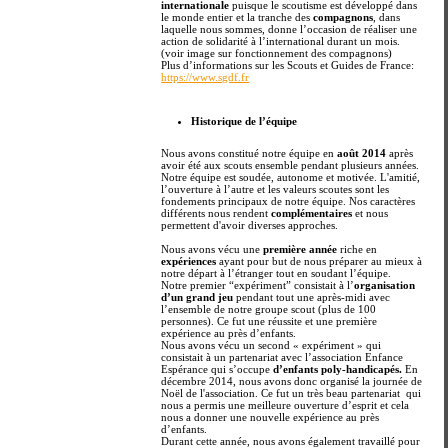
internationale
puisque le scoutisme est développé dans
le monde entier et la tranche des
compagnons
, dans
laquelle nous sommes, donne l’occasion de réaliser une
action de solidarité à l’international durant un mois.
(voir image sur fonctionnement des compagnons)
Plus d’informations sur les Scouts et Guides de France:
https://www.sgdf.fr
Historique de l’équipe
Nous avons constitué notre équipe en
août 2014
après
avoir été aux scouts ensemble pendant plusieurs années.
Notre équipe est soudée, autonome et motivée. L'amitié,
l’ouverture à l’autre et les valeurs scoutes sont les
fondements principaux de notre équipe. Nos caractères
différents nous rendent
complémentaires
et nous
permettent d'avoir diverses approches.
Nous avons vécu une
première année
riche en
expériences
ayant pour but de nous préparer au mieux à
notre départ à l’étranger tout en soudant l’équipe.
Notre premier “expériment” consistait à l’
organisation
d’un grand jeu
pendant tout une après-midi avec
l’ensemble de notre groupe scout (plus de 100
personnes). Ce fut une réussite et une première
expérience au près d’enfants.
Nous avons vécu un second « expériment » qui
consistait à un partenariat avec l’association Enfance
Espérance qui s’occupe
d’enfants poly-handicapés.
En
décembre 2014, nous avons donc organisé la journée de
Noël de l'association. Ce fut un très beau partenariat qui
nous a permis une meilleure ouverture d’esprit et cela
nous a donner une nouvelle expérience au près
d’enfants.
Durant cette année, nous avons également travaillé pour