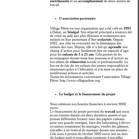
enrichissante
et un
accomplissement
de deux années de
travail.
L’association partenaire
Village Pilote est une organisation qui a été créé en
1993
à Dakar, au
Sénégal
. Son objectif principal a toujours été
de venir en aide aux plus démunis et notamment aux
enfants en leur permettant d’être
scolarisés
. Depuis
2002, son rôle est concentré sur la thématique des
enfants des rues. Depuis, elle n’a fait qu’
agrandir
son
champ d’action pour finalement être en capacité d’agir
pour les
enfants de 3 à 25 ans
. Cela permet de les
accompagner durant toute leur jeunesse et d’arriver au
but ultime de
réinsertion
sociale et professionnelle. Le
but est de fair de ces enfants des jeunes responsables et
autonomes grâce à l’éducation et à la mise en place de
nombreuses actions et activités.
Toutes les informations concernants l’association Village
Pilote: http://www.villagepilote.org
Le budget et le financement du projet
Nous estimons nos besoins financiers à environ 9000
euros.
Le financement du projet provient du
travail
que nous
avons fournis durant ces deux dernières années et qui
prenait différentes formes: faire des papiers cadeaux
pour une grande enseigne, faire des babysitting à divers
occasions notamment les mariages, vendre des gâteaux,
travailler à un festival de musique durant une semaine…
Cela nous a permis de récolter 3000 euros soit un tiers
du budget total et nous allons continuer à travailler