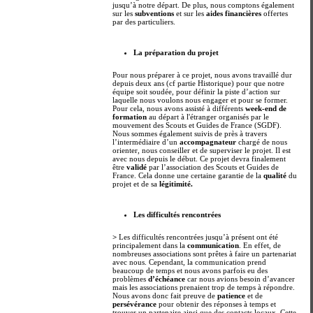
jusqu’à notre départ. De plus, nous comptons également
sur les
subventions
et sur les
aides financières
offertes
par des particuliers.
La préparation du projet
Pour nous préparer à ce projet, nous avons travaillé dur
depuis deux ans (cf partie Historique) pour que notre
équipe soit soudée, pour définir la piste d’action sur
laquelle nous voulons nous engager et pour se former.
Pour cela, nous avons assisté à différents
week-end de
formation
au départ à l'étranger organisés par le
mouvement des Scouts et Guides de France (SGDF).
Nous sommes également suivis de près à travers
l’intermédiaire d’un
accompagnateur
chargé de nous
orienter, nous conseiller et de superviser le projet. Il est
avec nous depuis le début. Ce projet devra finalement
être
validé
par l’association des Scouts et Guides de
France. Cela donne une certaine garantie de la
qualité
du
projet et de sa
légitimité.
Les difficultés rencontrées
>
Les difficultés rencontrées jusqu’à présent ont été
principalement dans la
communication
. En effet, de
nombreuses associations sont prêtes à faire un partenariat
avec nous. Cependant, la communication prend
beaucoup de temps et nous avons parfois eu des
problèmes
d’échéance
car nous avions besoin d’avancer
mais les associations prenaient trop de temps à répondre.
Nous avons donc fait preuve de
patience
et de
persévérance
pour obtenir des réponses à temps et
trouver un partenaire ainsi que des contacts locaux. Cette