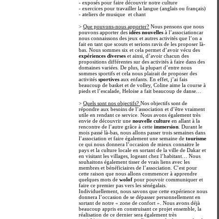
- exposés pour faire découvrir notre culture
- exercices pour travailler la langue (anglais ou français)
- ateliers de musique et chant
>
Que pouvons-nous apporter?
Nous pensons que nous
pouvons apporter des
idées nouvelles
à l’associationcar
nous connaissons des jeux et autres activités que l’on a
fait en tant que scouts et serions ravis de les proposer là-
bas. Nous sommes six et cela permet d’avoir vécu des
expériences diverses
et ainsi, d’avoir chacun des
propositions différentes sur des activités à faire dans des
domaines variées. De plus, la plupart d’entre nous
sommes sportifs et cela nous plairait de proposer des
activités
sportives
aux enfants. En effet, j’ai fais
beaucoup de basket et de volley, Coline aime la course à
pieds et l’escalade, Heloise a fait beaucoup de danse…
>
Quels sont nos objectifs?
Nos objectifs sont de
répondre aux besoins de l’association et d’être vraiment
utile en rendant ce service. Nous avons également très
envie de découvrir une
nouvelle culture
en allant à la
rencontre de l’autre grâce à cette
immersion
. Durant le
mois passé là-bas, nous allons passer trois semaines dans
l’association et faire également une semaine de
tourisme
ce qui nous donnera l’occasion de mieux connaitre le
pays et la culture locale en sortant de la ville de Dakar et
en visitant les villages, logeant chez l’habitant… Nous
souhaitons également tisser de vrais liens avec les
membres et bénéficiaires de l’association. C’est pour
cette raison que nous allons commencer à apprendre
quelques mots de
wolof
pour pouvoir communiquer et
faire ce premier pas vers les sénégalais.
Individuellement, nous savons que cette expérience nous
donnera l’occasion de se dépasser personnellement en
sortant de notre « zone de confort ». Nous avons déjà
beaucoup appris en construisant ce projet ensemble, la
réalisation de ce dernier sera également très