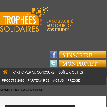
Jump to navigation
S'INSCRIRE
MON PROJET
PARTICIPER AU CONCOURS
BOÎTE À OUTILS
PROJETS 2016
PARTENAIRES
ACTUS
PRESSE
Accueil
›
Projets
›
Scouts au Sénégal