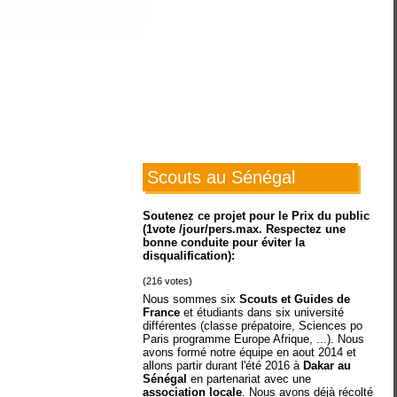
Scouts au Sénégal
Soutenez ce projet pour le Prix du public
(1vote /jour/pers.max. Respectez une
bonne conduite pour éviter la
disqualification):
(
216
votes)
Nous sommes six
Scouts et Guides de
France
et étudiants dans six université
différentes (classe prépatoire, Sciences po
Paris programme Europe Afrique, ...). Nous
avons formé notre équipe en aout 2014 et
allons partir durant l'été 2016 à
Dakar au
Sénégal
en partenariat avec une
association locale
. Nous avons déjà récolté