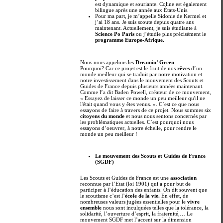
est dynamique et souriante. Coline est également
bilingue après une année aux États-Unis.
Pour ma part, je m’appelle Sidonie de Kermel et
j’ai 18 ans. Je suis scoute depuis quatre ans
maintenant. Actuellement, je suis étudiante à
Science Po Paris
ou j’étudie plus précisément le
programme Europe-Afrique.
Nous nous appelons les
Dreamin’ Green
.
Pourquoi? Car ce projet est le fruit de nos
rêves
d’un
monde meilleur qui se traduit par notre motivation et
notre investissement dans le mouvement des Scouts et
Guides de France depuis plusieurs années maintenant.
Comme l’a dit Baden Powell, créateur de ce mouvement,
« Essayez de laisser ce monde un peu meilleur qu'il ne
l'était quand vous y êtes venus. ». C’est ce que nous
essayons de faire à travers de ce projet. Nous sommes six
citoyens du monde
et nous nous sentons concernés par
les problématiques actuelles. C’est pourquoi nous
essayons d’oeuvrer, à notre échelle, pour rendre le
monde un peu meilleur !
Le mouvement des Scouts et Guides de France
(SGDF)
Les Scouts et Guides de France est une
association
reconnue par l’Etat (loi 1901) qui a pour but de
participer à l’éducation des enfants. On dit souvent que
le scoutisme c’est l’
école de la vie.
En effet, de
nombreuses valeurs jugées essentielles pour le
vivre
ensemble
nous sont inculquées telles que la tolérance, la
solidarité, l’ouverture d’esprit, la fraternité,… Le
mouvement SGDF met l’accent sur la dimension