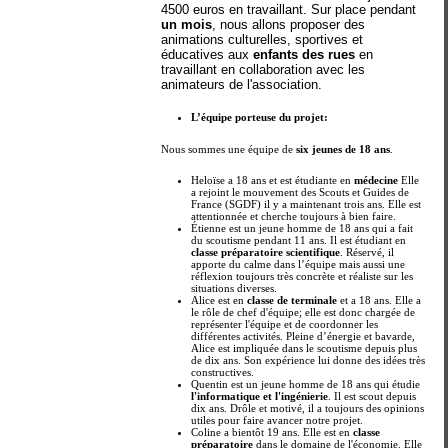
4500 euros en travaillant. Sur place pendant
un mois
, nous allons proposer des
animations culturelles, sportives et
éducatives aux
enfants des rues
en
travaillant en collaboration avec les
animateurs de l'association.
L’équipe porteuse du projet:
Nous sommes une équipe de
six jeunes de 18 ans
.
Heloïse a 18 ans et est étudiante en
médecine
Elle
a rejoint le mouvement des Scouts et Guides de
France (SGDF) il y a maintenant trois ans. Elle est
attentionnée et cherche toujours à bien faire.
Étienne est un jeune homme de 18 ans qui a fait
du scoutisme pendant 11 ans. Il est étudiant en
classe préparatoire scientifique
. Réservé, il
apporte du calme dans l’équipe mais aussi une
réflexion toujours très concrète et réaliste sur les
situations diverses.
Alice est en
classe de terminale
et a 18 ans. Elle a
le rôle de chef d'équipe; elle est donc chargée de
représenter l'équipe et de coordonner les
différentes activités. Pleine d’énergie et bavarde,
Alice est impliquée dans le scoutisme depuis plus
de dix ans. Son expérience lui donne des idées très
constructives.
Quentin est un jeune homme de 18 ans qui étudie
l'informatique et l'ingénierie
. Il est scout depuis
dix ans. Drôle et motivé, il a toujours des opinions
utiles pour faire avancer notre projet.
Coline a bientôt 19 ans. Elle est en
classe
préparatoire
dans le domaine de l'économie. Elle