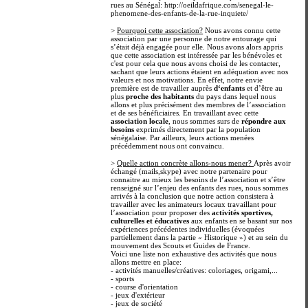
rues au Sénégal: http://oeildafrique.com/senegal-le-
phenomene-des-enfants-de-la-rue-inquiete/
>
Pourquoi cette association?
Nous avons connu cette
association par une personne de notre entourage qui
s’était déjà engagée pour elle. Nous avons alors appris
que cette association est intéressée par les bénévoles et
c'est pour cela que nous avons choisi de les contacter,
sachant que leurs actions étaient en adéquation avec nos
valeurs et nos motivations. En effet, notre envie
première est de travailler auprès
d‘enfants
et d’être au
plus
proche des habitants
du pays dans lequel nous
allons et plus précisément des membres de l’association
et de ses bénéficiaires. En travaillant avec cette
association locale
, nous sommes surs de
répondre aux
besoins
exprimés directement par la population
sénégalaise. Par ailleurs, leurs actions menées
précédemment nous ont convaincu.
>
Quelle action concrète allons-nous mener?
Après avoir
échangé (mails,skype) avec notre partenaire pour
connaitre au mieux les besoins de l’association et s’être
renseigné sur l’enjeu des enfants des rues, nous sommes
arrivés à la conclusion que notre action consistera à
travailler avec les animateurs locaux travaillant pour
l’association pour proposer des
activités sportives,
culturelles et éducatives
aux enfants en se basant sur nos
expériences précédentes individuelles (évoquées
partiellement dans la partie « Historique ») et au sein du
mouvement des Scouts et Guides de France.
Voici une liste non exhaustive des activités que nous
allons mettre en place:
- activités manuelles/créatives: coloriages, origami,...
- sports
- course d'orientation
- jeux d'extérieur
- jeux de société