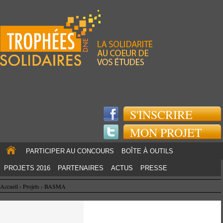
Jump to navigation
S'INSCRIRE
MON PROJET
PARTICIPER AU CONCOURS
BOÎTE À OUTILS
PROJETS 2016
PARTENAIRES
ACTUS
PRESSE
Accueil
›
Projets
›
BASMA