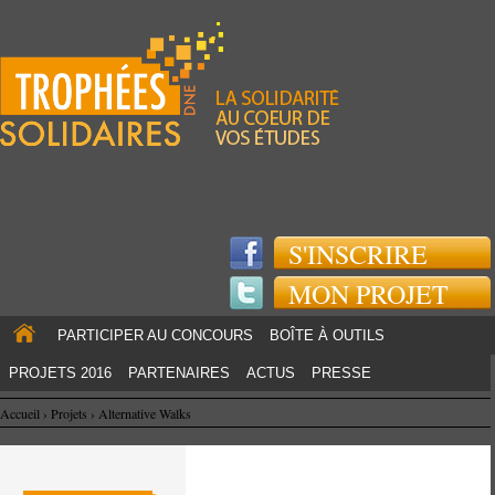
Jump to navigation
S'INSCRIRE
MON PROJET
PARTICIPER AU CONCOURS
BOÎTE À OUTILS
PROJETS 2016
PARTENAIRES
ACTUS
PRESSE
Accueil
›
Projets
›
Alternative Walks