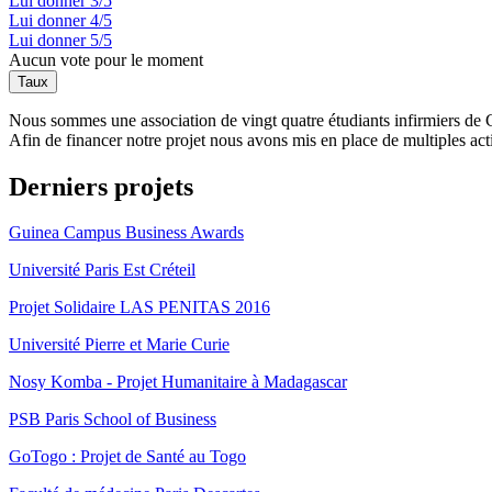
Lui donner 3/5
Lui donner 4/5
Lui donner 5/5
Aucun vote pour le moment
Nous sommes une association de vingt quatre étudiants infirmiers de 
Afin de financer notre projet nous avons mis en place de multiples acti
Derniers projets
Guinea Campus Business Awards
Université Paris Est Créteil
Projet Solidaire LAS PENITAS 2016
Université Pierre et Marie Curie
Nosy Komba - Projet Humanitaire à Madagascar
PSB Paris School of Business
GoTogo : Projet de Santé au Togo