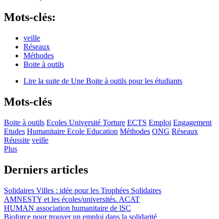
Mots-clés:
veille
Réseaux
Méthodes
Boite à outils
Lire la suite
de Une Boite à outils pour les étudiants
Mots-clés
Boite à outils
Ecoles Université Torture
ECTS
Emploi
Engagement
Etudes
Humanitaire Ecole Education
Méthodes
ONG
Réseaux
Réussite
veille
Plus
Derniers articles
Solidaires Villes : idée pour les Trophées Solidaires
AMNESTY et les écoles/universités. ACAT
HUMAN association humanitaire de lSC
Bioforce pour trouver un emploi dans la solidarité