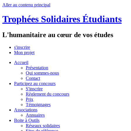
Aller au contenu principal
Trophées Solidaires Étudiants
L'humanitaire au cœur de vos études
s'inscrire
Mon projet
Accueil
Présentation
Qui sommes-nous
Contact
Participez au concours
S'inscrire
Règlement du concours
Prix
Témoignages
Associations
Annuaires
Boite à Outils
Réseaux solidaires
Sites de référence