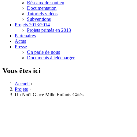
Réseaux de soutien
Documentation
Tutoriels vidéos
Subventions
Projets 2013/2014
Projets primés en 2013
Partenaires
Actus
Presse
On parle de nous
Documents à télécharger
Vous êtes ici
Accueil
›
Projets
›
Un Noël Glacé Mille Enfants Gâtés