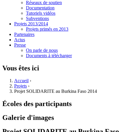
Réseaux de soutien
Documentation
Tutoriels vidéos
Subventions
Projets 2013/2014
Projets primés en 2013
Partenaires
Actus
Presse
On parle de nous
Documents à télécharger
Vous êtes ici
Accueil
›
Projets
›
Projet SOLIDARITE au Burkina Faso 2014
Écoles des participants
Galerie d'images
Projet SOLIDARITE au Burkina Faso