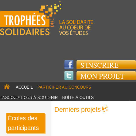
Jump to navigation
S'INSCRIRE
MON PROJET
ACCUEIL
PARTICIPER AU CONCOURS
Accueil
›
Projets
›
Projet Paraguay
ASSOCIATIONS À SOUTENIR
BOÎTE À OUTILS
TOUS LES PROJETS
PARTENAIRES
Derniers projets
ACTUS
Écoles des
participants