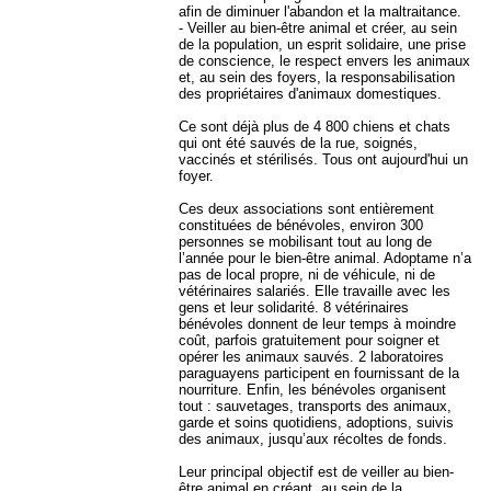
afin de diminuer l'abandon et la maltraitance.
- Veiller au bien-être animal et créer, au sein
de la population, un esprit solidaire, une prise
de conscience, le respect envers les animaux
et, au sein des foyers, la responsabilisation
des propriétaires d'animaux domestiques.
Ce sont déjà plus de 4 800 chiens et chats
qui ont été sauvés de la rue, soignés,
vaccinés et stérilisés. Tous ont aujourd'hui un
foyer.
Ces deux associations sont entièrement
constituées de bénévoles, environ 300
personnes se mobilisant tout au long de
l’année pour le bien-être animal. Adoptame n’a
pas de local propre, ni de véhicule, ni de
vétérinaires salariés. Elle travaille avec les
gens et leur solidarité. 8 vétérinaires
bénévoles donnent de leur temps à moindre
coût, parfois gratuitement pour soigner et
opérer les animaux sauvés. 2 laboratoires
paraguayens participent en fournissant de la
nourriture. Enfin, les bénévoles organisent
tout : sauvetages, transports des animaux,
garde et soins quotidiens, adoptions, suivis
des animaux, jusqu’aux récoltes de fonds.
Leur principal objectif est de veiller au bien-
être animal en créant, au sein de la