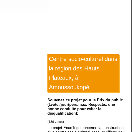
Centre socio-culturel dans
la région des Hauts-
Plateaux, à
Amoussoukopé
Soutenez ce projet pour le Prix du public
(1vote /jour/pers.max. Respectez une
bonne conduite pour éviter la
disqualification):
(
136
votes)
Le projet EnacTogo concerne la construction