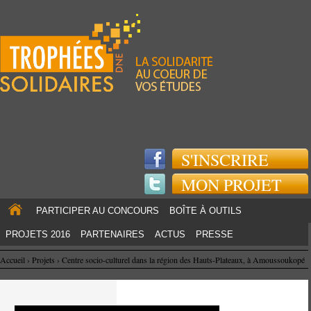
Jump to navigation
S'INSCRIRE
MON PROJET
PARTICIPER AU CONCOURS
BOÎTE À OUTILS
PROJETS 2016
PARTENAIRES
ACTUS
PRESSE
Accueil
›
Projets
›
Centre socio-culturel dans la région des Hauts-Plateaux, à Amoussoukopé