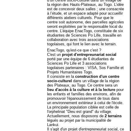
d’un centre socio-culturel dans un village de
la région des Hauts-Plateaux, au Togo. L’idée
est de concevoir deux salles ; une consacrée
à l’étude, et un espace adapté pour accueillir
différents ateliers culturels. Pour que le
centre soit autonome, des parcelles agricoles
seront exploitées par le responsable local du
centre. L’équipe EnacTogo, constituée de six
étudiantes de Sciences Po Lille, travaille en
collaboration avec trois associations
togolaises, qui font le lien avec le terrain.
EnacTogo, qu'est-ce que c'est ?
C'est un
projet d'entrepreunariat social
porté par une équipe de 6 étudiantes de
Sciences Po Lille et 3 associations
togolaises partenaires : VISA, Sos Famille et
Projets Humanitaires Togo.
Il consiste en la
construction d'un centre
socio-culturel
dans un village de la région
des Plateaux, au Togo. Ce centre sera un
lieu d'accès à la culture et à la lecture
pour
les enfants et familles des environs, afin de
promouvoir l'épanouissement de tous dans
un environnement extérieur à celui de l'école.
La principale population ciblée est celle de
l'orphelinat "Dieu est grand" du village.
Actuellement, nous disposons de
2 terrains
légués au projet par la municipalité de
Lankui.
Il s'agit d'un projet d'entrepreneuriat social, ce