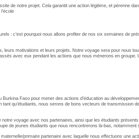
ussite de notre projet. Cela garantit une action légitime, et pérenne d
l’école
n
urels
: c’est pourquoi
ous allons profiter de nos six semaines de pré
ies, leurs motivations et leurs projets. Notre voyage sera pour nous 
ssés avec eux pendant les actions que nous mènerons en groupe. Un 
 au Burkina Faso pour mener des actions d’éducation au développement
t en tant qu’étudiants, nous serons de bons vecteurs de transmission d
e notre voyage avec nos partenaires, ainsi que les étudiants présent
upe de jeunes étudiants que nous rencontrerons là-bas, notamment so
aternelle/primaire partenaire avec laquelle nous effectuons une acti