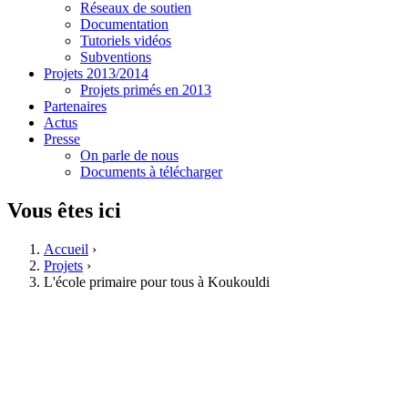
Réseaux de soutien
Documentation
Tutoriels vidéos
Subventions
Projets 2013/2014
Projets primés en 2013
Partenaires
Actus
Presse
On parle de nous
Documents à télécharger
Vous êtes ici
Accueil
›
Projets
›
L'école primaire pour tous à Koukouldi