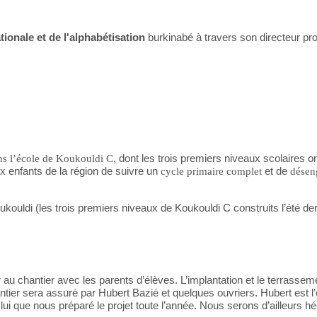
tionale et de l'alphabétisation
burkinabé à travers son directeur pro
dans l’école de Koukouldi C
, dont les trois premiers niveaux scolaires o
x enfants de la région de suivre un
cycle primaire complet
et de
désen
Koukouldi (les trois premiers niveaux de Koukouldi C construits l’été de
u chantier avec les parents d’élèves. L’implantation et le terrassemen
antier sera assuré par Hubert Bazié et quelques ouvriers. Hubert est l
ui que nous préparé le projet toute l’année. Nous serons d’ailleurs hé