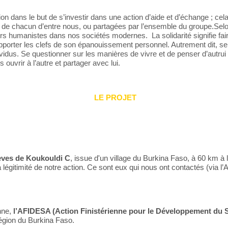
 dans le but de s’investir dans une action d’aide et d’échange ; ce
ité de chacun d’entre nous, ou partagées par l’ensemble du groupe.
Selo
leurs humanistes dans nos sociétés modernes. La solidarité signifie fa
pporter les clefs de son épanouissement personnel. Autrement dit, selo
dus. Se questionner sur les manières de vivre et de penser d’autrui c
vrir à l’autre et partager avec lui.
LE PROJET
èves de Koukouldi C
, issue d'un village du Burkina Faso, à 60 km à l
la légitimité de notre action. Ce sont eux qui nous ont contactés (via
nne,
l’AFIDESA (Action Finistérienne pour le Développement du 
région du Burkina Faso.