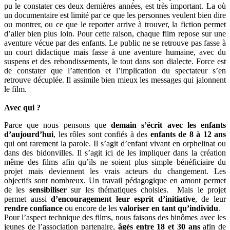
pu le constater ces deux dernières années, est très important. La où
un documentaire est limité par ce que les personnes veulent bien dire
ou montrer, ou ce que le reporter arrive à trouver, la fiction permet
d’aller bien plus loin. Pour cette raison, chaque film repose sur une
aventure vécue par des enfants. Le public ne se retrouve pas fasse à
un court didactique mais fasse à une aventure humaine, avec du
suspens et des rebondissements, le tout dans son dialecte. Force est
de constater que l’attention et l’implication du spectateur s’en
retrouve décuplée. Il assimile bien mieux les messages qui jalonnent
le film.
Avec qui ?
Parce que nous pensons que
demain s’écrit avec les enfants
d’aujourd’hui
, les rôles sont confiés à des
enfants de 8 à 12 ans
qui ont rarement la parole. Il s’agit d’enfant vivant en orphelinat ou
dans des bidonvilles. Il s’agit ici de les impliquer dans la création
même des films afin qu’ils ne soient plus simple bénéficiaire du
projet mais deviennent les vrais acteurs du changement. Les
objectifs sont nombreux. Un travail pédagogique en amont permet
de les
sensibiliser
sur les thématiques choisies. Mais le projet
permet aussi
d’encouragement leur esprit d’initiative
, de leur
rendre confiance
ou encore de les
valoriser en tant qu’individu
.
Pour l’aspect technique des films, nous faisons des binômes avec les
jeunes de l’association partenaire,
âgés entre 18 et 30 ans
afin de