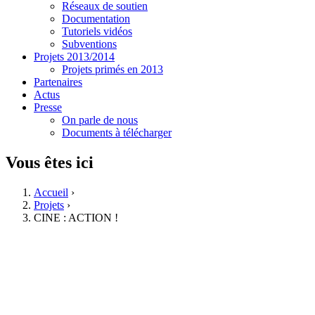
Réseaux de soutien
Documentation
Tutoriels vidéos
Subventions
Projets 2013/2014
Projets primés en 2013
Partenaires
Actus
Presse
On parle de nous
Documents à télécharger
Vous êtes ici
Accueil
›
Projets
›
CINE : ACTION !