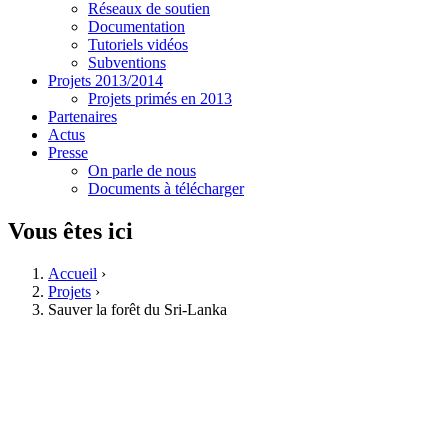
Réseaux de soutien
Documentation
Tutoriels vidéos
Subventions
Projets 2013/2014
Projets primés en 2013
Partenaires
Actus
Presse
On parle de nous
Documents à télécharger
Vous êtes ici
Accueil
›
Projets
›
Sauver la forêt du Sri-Lanka