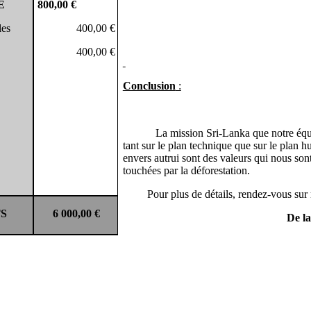
E
800,00 €
les
400,00 €
400,00 €
Conclusion
:
La mission Sri-Lanka que notre équi
tant sur le plan technique que sur le plan 
envers autrui sont des valeurs qui nous son
touchées par la déforestation.
Pour plus de détails, rendez-vous sur
S
6 000
,00
€
De la