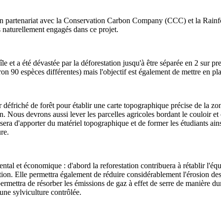
 un partenariat avec la Conservation Carbon Company (CCC) et la Rainfo
 naturellement engagés dans ce projet.
'île et a été dévastée par la déforestation jusqu'à être séparée en 2 sur p
ron 90 espèces différentes) mais l'objectif est également de mettre en pla
r défriché de forêt pour établir une carte topographique précise de la zo
in. Nous devrons aussi lever les parcelles agricoles bordant le couloir et
 sera d'apporter du matériel topographique et de former les étudiants ains
re.
ntal et économique : d'abord la reforestation contribuera à rétablir l'éq
n. Elle permettra également de réduire considérablement l'érosion des so
le permettra de résorber les émissions de gaz à effet de serre de manière 
une sylviculture contrôlée.