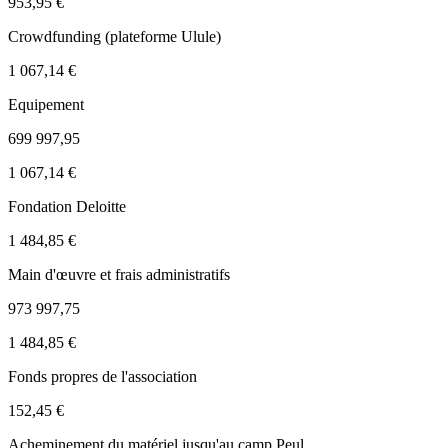
953,95 €
Crowdfunding (plateforme Ulule)
1 067,14 €
Equipement
699 997,95
1 067,14 €
Fondation Deloitte
1 484,85 €
Main d'œuvre et frais administratifs
973 997,75
1 484,85 €
Fonds propres de l'association
152,45 €
Acheminement du matériel jusqu'au camp Peul