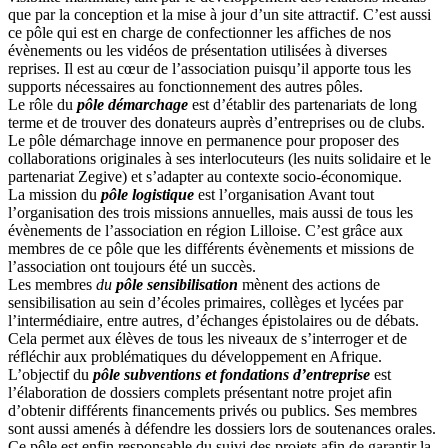
que par la conception et la mise à jour d’un site attractif. C’est aussi
ce pôle qui est en charge de confectionner les affiches de nos
évènements ou les vidéos de présentation utilisées à diverses
reprises. Il est au cœur de l’association puisqu’il apporte tous les
supports nécessaires au fonctionnement des autres pôles.
Le rôle du
pôle démarchage
est d’établir des partenariats de long
terme et de trouver des donateurs auprès d’entreprises ou de clubs.
Le pôle démarchage innove en permanence pour proposer des
collaborations originales à ses interlocuteurs (les nuits solidaire et le
partenariat Zegive) et s’adapter au contexte socio-économique.
La mission du
pôle logistique
est l’organisation Avant tout
l’organisation des trois missions annuelles, mais aussi de tous les
évènements de l’association en région Lilloise. C’est grâce aux
membres de ce pôle que les différents évènements et missions de
l’association ont toujours été un succès.
Les membres
du
pôle sensibilisation
mènent des actions de
sensibilisation au sein d’écoles primaires, collèges et lycées par
l’intermédiaire, entre autres, d’échanges épistolaires ou de débats.
Cela permet aux élèves de tous les niveaux de s’interroger et de
réfléchir aux problématiques du développement en Afrique.
L’objectif du
pôle subventions et fondations d’entreprise
est
l’élaboration de dossiers complets présentant notre projet afin
d’obtenir différents financements privés ou publics. Ses membres
sont aussi amenés à défendre les dossiers lors de soutenances orales.
Ce pôle est enfin responsable du suivi des projets afin de garantir la