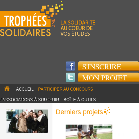
Jump to navigation
S'INSCRIRE
MON PROJET
ACCUEIL
PARTICIPER AU CONCOURS
Accueil
›
Projets
›
Fenêtre Sur Cours
ASSOCIATIONS À SOUTENIR
BOÎTE À OUTILS
TOUS LES PROJETS
PARTENAIRES
Derniers projets
ACTUS