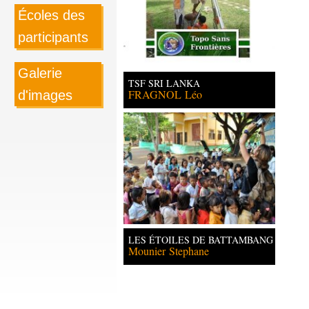
00:00
Écoles des
participants
Galerie
TSF SRI LANKA
FRAGNOL
Léo
d'images
LES ÉTOILES DE BATTAMBANG
Mounier
Stephane