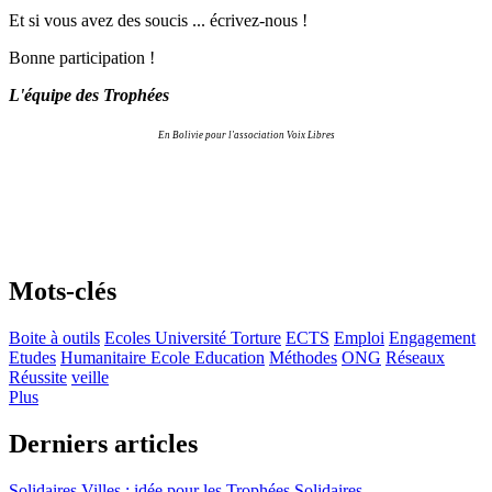
Et si vous avez des soucis ... écrivez-nous !
Bonne participation !
L'équipe des Trophées
En Bolivie pour l'association Voix Libres
Mots-clés
Boite à outils
Ecoles Université Torture
ECTS
Emploi
Engagement
Etudes
Humanitaire Ecole Education
Méthodes
ONG
Réseaux
Réussite
veille
Plus
Derniers articles
Solidaires Villes : idée pour les Trophées Solidaires