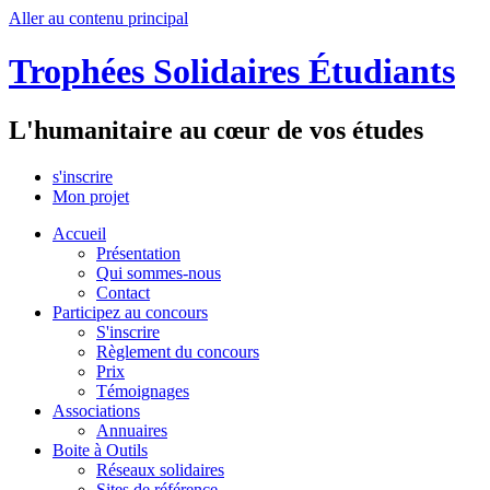
Aller au contenu principal
Trophées Solidaires Étudiants
L'humanitaire au cœur de vos études
s'inscrire
Mon projet
Accueil
Présentation
Qui sommes-nous
Contact
Participez au concours
S'inscrire
Règlement du concours
Prix
Témoignages
Associations
Annuaires
Boite à Outils
Réseaux solidaires
Sites de référence