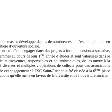
 de master, développe depuis de nombreuses années une politique en
atière d’ouverture sociale.
nt en effet s’engager dans des projets à forte dimension associative,
ère
grammes au cours de leur 1
année d’études et sont valorisées dans le
leurs citoyennes, responsables et philanthropiques, de les ouvrir à la
 diverses et multiples : opérations de collecte pour des associations
ème
e de cet engagement : l’ESC Saint-Etienne a été classée à la 6
place
ons qu’elle mène en faveur de la diversité et de l’ouverture sociale.