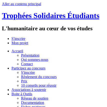
Aller au contenu principal
Trophées Solidaires Étudiants
L'humanitaire au cœur de vos études
S'inscrire
Mon projet
Accueil
Présentation
Qui sommes-nous
Contact
Participez au concours
S'inscrire
Règlement du concours
Prix
10 conseils pour réussir
Associations à soutenir
Boite à Outils
Réseau de soutien
Documentation
Fiches pratiques