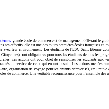
tienne,
grande école de commerce et de management délivrant le grade
s ses effectifs, elle est une des toutes premières écoles françaises en m
le avec leur environnement. Les étudiants de l’ESC Saint-Etienne doive
t Citoyennes) sont obligatoires pour tous les étudiants de tous les pro
urelles, ces actions ont pour objet de sensibiliser les étudiants aux va
capacités au service de ceux qui en ont besoin. Les actions menées sont
scolaire, organisation de voyage pour les enfants défavorisés, etc.Preuv
les de commerce. Une véritable reconnaissance pour l’ensemble des acti