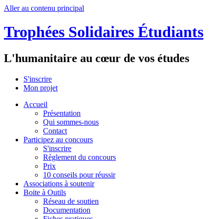
Aller au contenu principal
Trophées Solidaires Étudiants
L'humanitaire au cœur de vos études
S'inscrire
Mon projet
Accueil
Présentation
Qui sommes-nous
Contact
Participez au concours
S'inscrire
Règlement du concours
Prix
10 conseils pour réussir
Associations à soutenir
Boite à Outils
Réseau de soutien
Documentation
Fiches pratiques