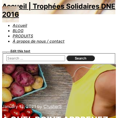
Accueil | Trophées Solidaires DNE
2016
Accueil
BLOG
PRODUITS
À propos de nous / contact
Edit this text
Search
Main
menu
January 13, 2021
by
CrusherS