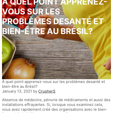
À QUEL POINT APPRENEZ-
VOUS SUR LES
PROBLÈMES DESANTÉ ET
BIEN-ÊTRE AU BRÉSIL?
À quel point apprenez-vous sur les problèmes desanté et
bien-être au Brésil?
January 13, 2021
by
CrusherS
Absence de médecins, pénurie de médicaments et aussi des
installations effrayantes. Si, lorsque vous examinez cela,
vous avez rapidement créé des organisations avec le bien-