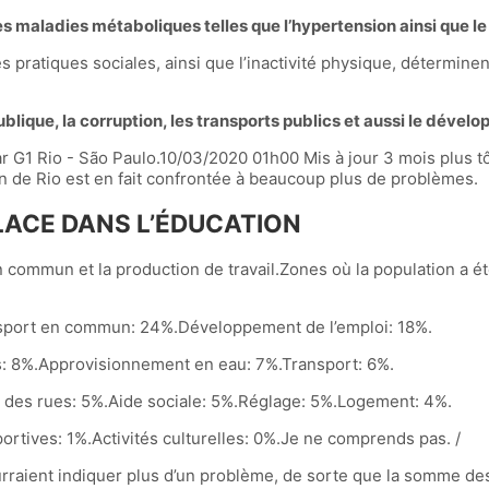
s maladies métaboliques telles que l’hypertension ainsi que le
pratiques sociales, ainsi que l’inactivité physique, déterminen
ublique, la corruption, les transports publics et aussi le dével
ar G1 Rio - São Paulo.10/03/2020 01h00 Mis à jour 3 mois plus t
on de Rio est en fait confrontée à beaucoup plus de problèmes.
LACE DANS L’ÉDUCATION
t en commun et la production de travail.Zones où la population a 
sport en commun: 24%.Développement de l’emploi: 18%.
: 8%.Approvisionnement en eau: 7%.Transport: 6%.
des rues: 5%.Aide sociale: 5%.Réglage: 5%.Logement: 4%.
portives: 1%.Activités culturelles: 0%.Je ne comprends pas. /
raient indiquer plus d’un problème, de sorte que la somme des 