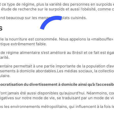
ent ce type de régime, plus la variété des personnes en surpoids
e étude de recherche sur le surpoids et aussi l’obésité, comme ce
end beaucoup sur les menaces de plats cuisinés.
S
elle la nourriture est consommée. Nous appelons la «malbouffe» 
tétique extrêmement faible.
e régime alimentaire s’est amélioré au Brésil et ce fait est éga
arité.
entaire permettait à une partie importante de la population d’avo
sements à domicile abordables.Les médias sociaux, la collection 
laire.
ratisation du divertissement à domicile ainsi qu’à l’accessibil
n’ont jamais été aussi disponibles qu’aujourd’hui. Néanmoins, com
égatives sur notre mode de vie, se traduisant par un mode de v
 les environnements métropolitains, qui influencent à la fois l