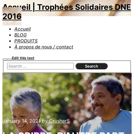
Accueil | Trophées Solidaires DNE
2016
Accueil
BLOG
PRODUITS
À propos de nous / contact
Edit this text
Search
Main
menu
January 14, 2021
by
CrusherS