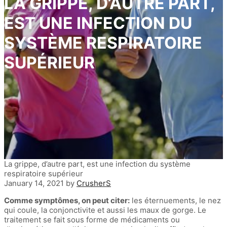
LA GRIPPE, D’AUTRE PART,
EST UNE INFECTION DU
SYSTÈME RESPIRATOIRE
SUPÉRIEUR
La grippe, d’autre part, est une infection du système
respiratoire supérieur
January 14, 2021
by
CrusherS
Comme symptômes, on peut citer:
les éternuements, le nez
qui coule, la conjonctivite et aussi les maux de gorge. Le
traitement se fait sous forme de médicaments ou