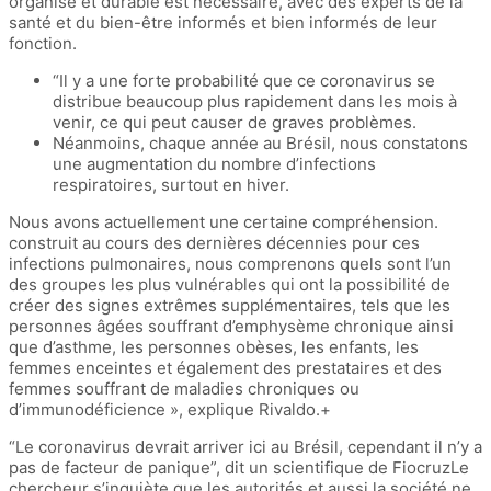
organisé et durable est nécessaire, avec des experts de la
santé et du bien-être informés et bien informés de leur
fonction.
“Il y a une forte probabilité que ce coronavirus se
distribue beaucoup plus rapidement dans les mois à
venir, ce qui peut causer de graves problèmes.
Néanmoins, chaque année au Brésil, nous constatons
une augmentation du nombre d’infections
respiratoires, surtout en hiver.
Nous avons actuellement une certaine compréhension.
construit au cours des dernières décennies pour ces
infections pulmonaires, nous comprenons quels sont l’un
des groupes les plus vulnérables qui ont la possibilité de
créer des signes extrêmes supplémentaires, tels que les
personnes âgées souffrant d’emphysème chronique ainsi
que d’asthme, les personnes obèses, les enfants, les
femmes enceintes et également des prestataires et des
femmes souffrant de maladies chroniques ou
d’immunodéficience », explique Rivaldo.+
“Le coronavirus devrait arriver ici au Brésil, cependant il n’y a
pas de facteur de panique”, dit un scientifique de FiocruzLe
chercheur s’inquiète que les autorités et aussi la société ne