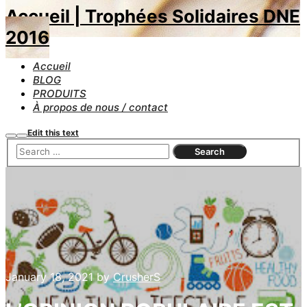
Accueil | Trophées Solidaires DNE
2016
Accueil
BLOG
PRODUITS
À propos de nous / contact
Edit this text
Search
Main
menu
January 18, 2021
by
CrusherS