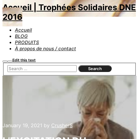
Accueil | Trophées Solidaires DNE
2016
Accueil
BLOG
PRODUITS
À propos de nous / contact
Edit this text
Search
Main
menu
January 19, 2021
by
CrusherS