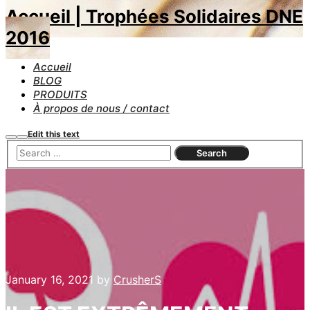
Accueil | Trophées Solidaires DNE
2016
Accueil
BLOG
PRODUITS
À propos de nous / contact
Edit this text
Search
Main
menu
January 16, 2021
by
CrusherS