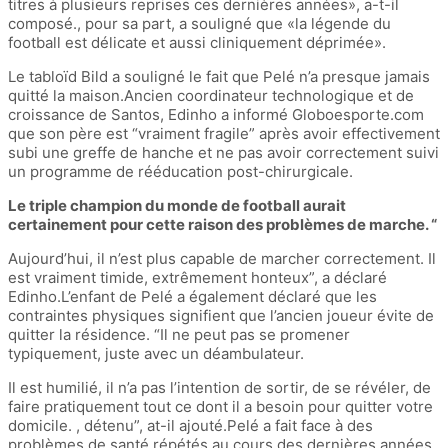
titres à plusieurs reprises ces dernières années», a-t-il
composé., pour sa part, a souligné que «la légende du
football est délicate et aussi cliniquement déprimée».
Le tabloïd Bild a souligné le fait que Pelé n’a presque jamais
quitté la maison.Ancien coordinateur technologique et de
croissance de Santos, Edinho a informé Globoesporte.com
que son père est “vraiment fragile” après avoir effectivement
subi une greffe de hanche et ne pas avoir correctement suivi
un programme de rééducation post-chirurgicale.
Le triple champion du monde de football aurait
certainement pour cette raison des problèmes de marche. “
Aujourd’hui, il n’est plus capable de marcher correctement. Il
est vraiment timide, extrêmement honteux”, a déclaré
Edinho.L’enfant de Pelé a également déclaré que les
contraintes physiques signifient que l’ancien joueur évite de
quitter la résidence. “Il ne peut pas se promener
typiquement, juste avec un déambulateur.
Il est humilié, il n’a pas l’intention de sortir, de se révéler, de
faire pratiquement tout ce dont il a besoin pour quitter votre
domicile. , détenu”, at-il ajouté.Pelé a fait face à des
problèmes de santé répétés au cours des dernières années,