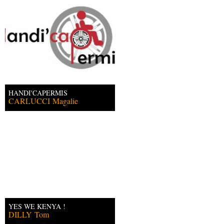
HANDI'CAPERMIS
CARLUCCI
Magalie
YES WE KENYA !
DILLY
Tom