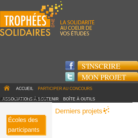
Jump to navigation
S'INSCRIRE
MON PROJET
ACCUEIL
PARTICIPER AU CONCOURS
Accueil
›
Projets
›
Yes We Kenya !
ASSOCIATIONS À SOUTENIR
BOÎTE À OUTILS
TOUS LES PROJETS
PARTENAIRES
Derniers projets
ACTUS
Écoles des
participants