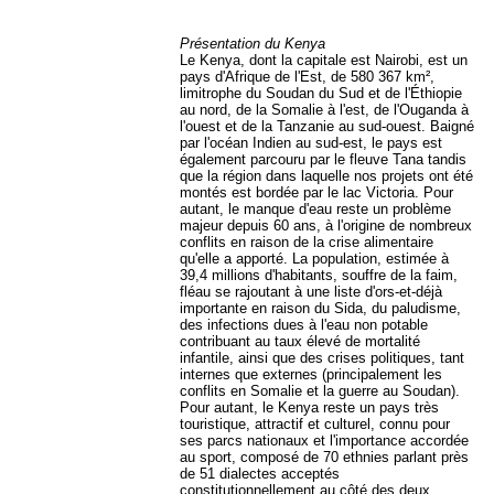
Présentation du Kenya
Le Kenya, dont la capitale est Nairobi, est un
pays d'Afrique de l'Est, de 580 367 km²,
limitrophe du Soudan du Sud et de l'Éthiopie
au nord, de la Somalie à l'est, de l'Ouganda à
l'ouest et de la Tanzanie au sud-ouest. Baigné
par l'océan Indien au sud-est, le pays est
également parcouru par le fleuve Tana tandis
que la région dans laquelle nos projets ont été
montés est bordée par le lac Victoria. Pour
autant, le manque d'eau reste un problème
majeur depuis 60 ans, à l'origine de nombreux
conflits en raison de la crise alimentaire
qu'elle a apporté. La population, estimée à
39,4 millions d'habitants, souffre de la faim,
fléau se rajoutant à une liste d'ors-et-déjà
importante en raison du Sida, du paludisme,
des infections dues à l'eau non potable
contribuant au taux élevé de mortalité
infantile, ainsi que des crises politiques, tant
internes que externes (principalement les
conflits en Somalie et la guerre au Soudan).
Pour autant, le Kenya reste un pays très
touristique, attractif et culturel, connu pour
ses parcs nationaux et l'importance accordée
au sport, composé de 70 ethnies parlant près
de 51 dialectes acceptés
constitutionnellement au côté des deux