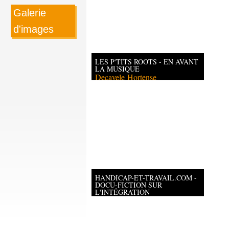
Galerie
d'images
LES P'TITS ROOTS - EN AVANT
LA MUSIQUE
Decavele
Hortense
HANDICAP-ET-TRAVAIL.COM -
DOCU-FICTION SUR
L'INTÉGRATION
PROFESSIONNELLE DES
PERSONNES EN FAUTEUIL
ROULANT
Barouk
Yoan