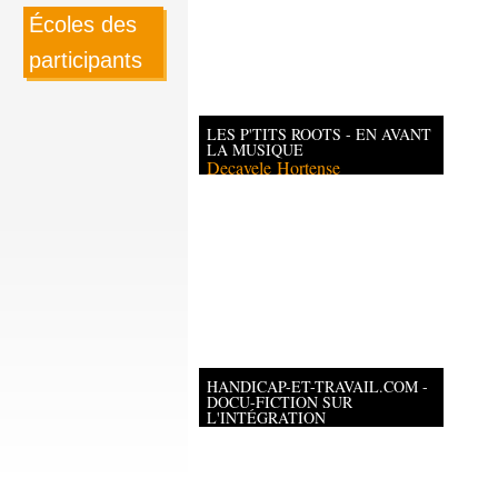
Écoles des
participants
LES P'TITS ROOTS - EN AVANT
LA MUSIQUE
Decavele
Hortense
HANDICAP-ET-TRAVAIL.COM -
DOCU-FICTION SUR
L'INTÉGRATION
PROFESSIONNELLE DES
PERSONNES EN FAUTEUIL
ROULANT
Barouk
Yoan