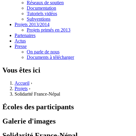
Réseaux de soutien
Documentation
Tutoriels vidéos
Subventions
Projets 2013/2014
Projets primés en 2013
Partenaires
Actus
Presse
On parle de nous
Documents à télécharger
Vous êtes ici
Accueil
›
Projets
›
Solidarité France-Népal
Écoles des participants
Galerie d'images
Solidarité France-Népal