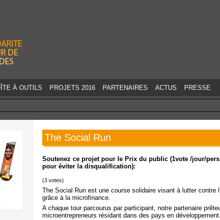
Jump to navigation
ÎTE À OUTILS
PROJETS 2016
PARTENAIRES
ACTUS
PRESSE
The Social Run
Soutenez ce projet pour le Prix du public (1vote /jour/pe
pour éviter la disqualification):
(
3
votes)
The Social Run est une course solidaire visant à lutter contre l
grâce à la microfinance.
A chaque tour parcourus par participant, notre partenaire prêt
microentrepreneurs résidant dans des pays en développement