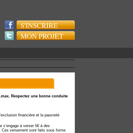
S'INSCRIRE
MON PROJET
rs.max. Respectez une bonne conduite
’exclusion financière et la pauvreté
eur s’engage à verser 5€ à des
. Ces versement sont faits sous forme