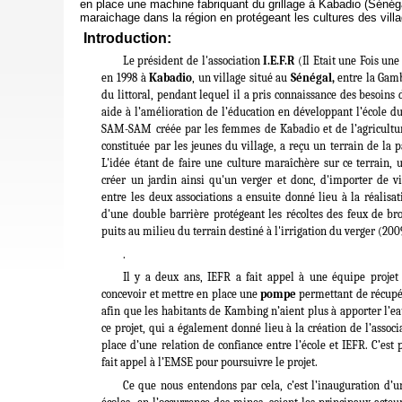
en place une machine fabriquant du grillage à Kabadio (Sénég
maraichage dans la région en protégeant les cultures des villa
Introduction:
Le président de l'association
I.E.F.R
(Il Etait une Fois un
en 1998 à
Kabadio
, un village situé au
Sénégal,
entre la Gamb
du littoral, pendant lequel il a pris connaissance des besoins 
aide à l’amélioration de l’éducation en développant l’école d
SAM-SAM créée par les femmes de Kabadio et de l’agriculture
constituée par les jeunes du village, a reçu un terrain de la
L'idée étant de faire une culture maraîchère sur ce terrain,
créer un jardin ainsi qu'un verger et donc, d'importer de vi
entre les deux associations a ensuite donné lieu à la réalisa
d'une double barrière protégeant les récoltes des feux de b
puits au milieu du terrain destiné à l'irrigation du verger (200
.
Il y a deux ans, IEFR a fait appel à une équipe projet
concevoir et mettre en place une
pompe
permettant de récupér
afin que les habitants de Kambing n’aient plus à apporter l’eau
ce projet, qui a également donné lieu à la création de l’assoc
place d’une relation de confiance entre l’école et IEFR. C’est
fait appel à l’EMSE pour poursuivre le projet.
Ce que nous entendons par cela, c’est l’inauguration d’u