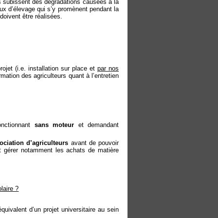
es subissent des dégradations causées à la
ux d’élevage qui s’y promènent pendant la
doivent être réalisées.
ojet (i.e. installation sur place et
par nos
rmation des agriculteurs quant à l’entretien
nctionnant
sans moteur
et demandant
ociation d’agriculteurs
avant de pouvoir
rait gérer notamment les achats de matière
laire ?
équivalent d’un projet universitaire au sein