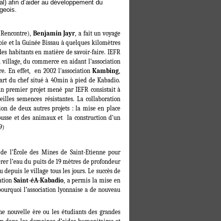
al) afin d’aider au développement du
geois.
e Rencontre),
Benjamin Jayr
, a fait un voyage
ie et la Guinée Bissau à quelques kilomètres
des habitants en matière de savoir-faire. IEFR
u village, du commerce en aidant l’association
. En effet,
en 2002 l'association
Kambing
,
 part du chef situé à 40min à pied de Kabadio.
 un premier projet mené par IEFR consistait à
eilles semences résistantes. La collaboration
tion de deux autres projets : la mise en place
rousse et des animaux et
la construction d'un
9)
 de l’École des Mines de Saint-Etienne pour
er l’eau du puits de 19 mètres de profondeur
 depuis le village tous les jours. Le succès de
iation
Saint-éA-Kabadio
, a permis la mise en
 pourquoi l’association lyonnaise a de nouveau
ne nouvelle ère ou les étudiants des grandes