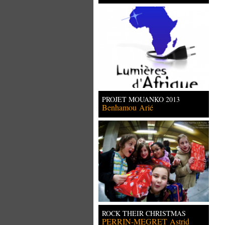
PROJET MOUANKO 2013
Benhamou
Arié
ROCK THEIR CHRISTMAS
PERRIN-MEGRET
Astrid