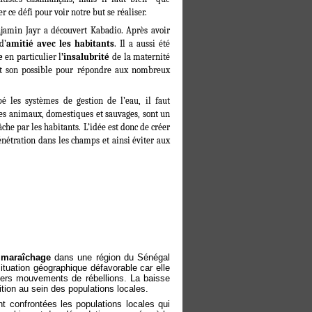
 ce défi pour voir notre but se réaliser.
njamin Jayr a découvert Kabadio. Après avoir
d’
amitié avec les habitants
. Il a aussi été
e
en particulier l
’insalubrité
de la maternité
tout son possible pour répondre aux nombreux
é les systèmes de gestion de l’eau, il faut
Les animaux, domestiques et sauvages, sont un
che par les habitants. L’idée est donc de créer
pénétration dans les champs et ainsi éviter aux
 maraîchage
dans une région du Sénégal
situation géographique défavorable car elle
vers mouvements de rébellions. La baisse
ion au sein des populations locales.
t confrontées les populations locales qui