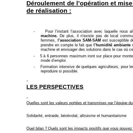
Déroulement de l’opération et mis
de réalisation :
-
Pour l’instant l’association avec laquelle nous 
machine.
De plus, il n’existe pas de local commu
femmes,
l’association SAM-SAM
est susceptible de
prendre en compte le fait que
l’humidité ambiante
r
machine et envisager des solutions dans le cas où cell
-
5 à 6 personnes maximum iront sur place pour monter
mode d’emploi.
-
Formation intensive de quelques agriculteurs, pour le
reproduire si possible.
LES PERSPECTIVES
Quelles sont les valeurs portées et transmises par l’équipe du
Solidarité, entraide, bénévolat, altruisme et humanitarisme
Quel bilan ? Quels sont les impacts positifs que vous pouvez