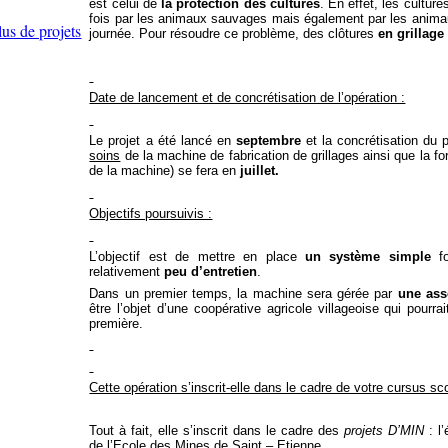
est celui de
la protection des cultures
. En effet, les cultur
fois par les animaux sauvages mais également par les anima
lus de projets
journée. Pour résoudre ce problème, des clôtures
en grillage
Date de lancement et de concrétisation de l’opération :
Le projet a été lancé en
septembre
et la concrétisation du pr
soins
de la machine de fabrication de grillages ainsi que la fo
de la machine) se fera en
juillet.
Objectifs poursuivis :
L’objectif est de mettre en place
un système
simple
fo
relativement
peu d’entretien
.
Dans un premier temps, la machine sera gérée par
une ass
être l’objet d’une coopérative agricole villageoise qui pour
première.
Cette opération s’inscrit-elle dans le cadre de votre cursus sco
Tout à fait, elle s’inscrit dans le cadre des
projets D’MIN
: l’
de l’Ecole des Mines de Saint – Etienne.