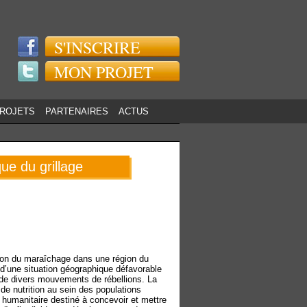
S'INSCRIRE
MON PROJET
PROJETS
PARTENAIRES
ACTUS
ue du grillage
tion du maraîchage dans une région du
 d’une situation géographique défavorable
t de divers mouvements de rébellions. La
 nutrition au sein des populations
et humanitaire destiné à concevoir et mettre