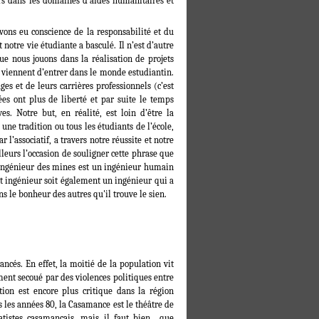
urs dans les domaines d’aides humanitaires et
vons eu conscience de la responsabilité et du
 notre vie étudiante a basculé. Il n’est d’autre
e nous jouons dans la réalisation de projets
 viennent d’entrer dans le monde estudiantin.
es et de leurs carrières professionnels (c’est
es ont plus de liberté et par suite le temps
ves. Notre but, en réalité, est loin d’être la
 une tradition ou tous les étudiants de l’école,
 l’associatif, a travers notre réussite et notre
lleurs l’occasion de souligner cette phrase que
 l’ingénieur des mines est un ingénieur humain
cet ingénieur soit également un ingénieur qui a
ns le bonheur des autres qu'il trouve le sien.
ncés. En effet, la moitié de la population vit
ment secoué par des violences politiques entre
ation est encore plus critique dans la région
 les années 80, la Casamance est le théâtre de
tistes casamançais, mais il faut bien
que