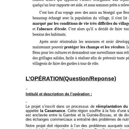
quelqu’un leur rapporte cet aide, et nous sommes prêts a relever
C’est lors d’un voyage avec des amis au Sénégal que Be
beaucoup échangé avec la population du village, il s’est lié 
marqué par les conditions de vie très difficiles du villag
et
l’absence d’école
. C’est alors qu’il a décidé de faire 
besoins des habitants.
Après avoir réintroduis les semences et avoir développ
maintenant pouvoir
protéger les champs et les récoltes
. 
fléau pour les cultures et demandent une surveillance sans relâ
des grillages solides, facile à réaliser afin de prévenir toute 
villageois de faire des gardes à tour de rôle.
L’OPÉRATION(Question/Reponse)
Intitulé et description de l’opération :
Le projet s’inscrit dans un processus de
réimplantation du
appelée
la Casamance
. Cette région souffre à la fois d’une 
est enclavée entre la Gambie et la Guinée-Bissau, et de di
des échanges commerciaux a entraîné des problèmes de nutrit
Notre projet doit répondre à l’un des problèmes auxquels son