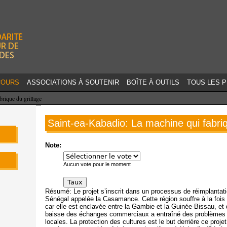
Jump to navigation
COURS
ASSOCIATIONS À SOUTENIR
BOÎTE À OUTILS
TOUS LES 
brique du grillage
Saint-ea-Kabadio: La machine qui fabriq
Note:
Aucun vote pour le moment
Résumé: Le projet s’inscrit dans un processus de réimplanta
Sénégal appelée la Casamance. Cette région souffre à la fois
car elle est enclavée entre la Gambie et la Guinée-Bissau, e
baisse des échanges commerciaux a entraîné des problèmes de
locales. La protection des cultures est le but derrière ce proj