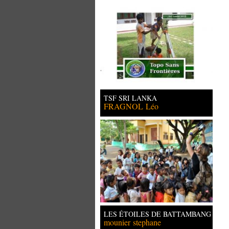
TSF SRI LANKA
FRAGNOL
Léo
LES ÉTOILES DE BATTAMBANG
mounier
stephane