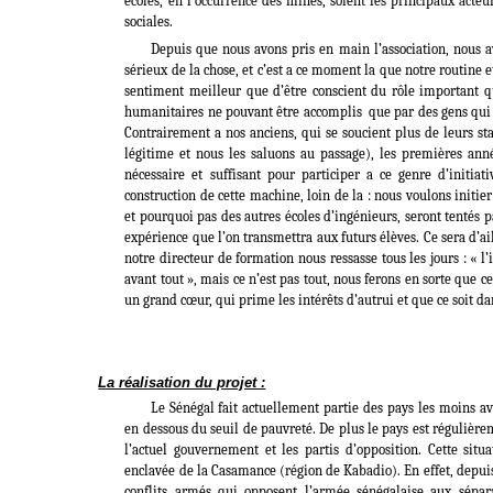
écoles, en l’occurrence des mines, soient les principaux acte
sociales.
Depuis que nous avons pris en main l’association, nous a
sérieux de la chose, et c’est a ce moment la que notre routine et
sentiment meilleur que d’être conscient du rôle important qu
humanitaires ne pouvant être accomplis
que par des gens qui
Contrairement a nos anciens, qui se soucient plus de leurs stag
légitime et nous les saluons au passage), les premières anné
nécessaire et suffisant pour participer a ce genre d’initiati
construction de cette machine, loin de la : nous voulons initier
et pourquoi pas des autres écoles d’ingénieurs, seront tentés par
expérience que l’on transmettra aux futurs élèves. Ce sera d’ai
notre directeur de formation nous ressasse tous les jours : «
avant tout », mais ce n’est pas tout, nous ferons en sorte que 
un grand cœur, qui prime les intérêts d’autrui et que ce soit da
La réalisation du projet :
Le Sénégal fait actuellement partie des pays les moins ava
en dessous du seuil de pauvreté. De plus le pays est régulière
l’actuel gouvernement et les partis d’opposition. Cette situ
enclavée de la Casamance (région de Kabadio). En effet, depuis
conflits armés qui opposent l’armée sénégalaise aux sépara