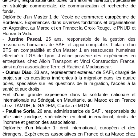
de SAFI, responsable des pôles formation et insertion, spécialisée
en stratégie commerciale, de communication et recherche de
fonds.
Diplômée d'un Master 1 de l'école de commerce européenne de
Bordeaux. Expériences dans diverses fondations et organisations
en Argentine, au Maroc et en France: la Croix-Rouge, le PNUD et
Honrar la Vida.
-
Justine Pascal,
25 ans, responsable de la gestion des
ressources humaines de SAFI et appui comptable. Titulaire d'un
BTS en comptabilité et d'un Master 1 en ressources humaines
effectué à l'IGS de Lyon. Justine possède des expériences en
entreprises chez Alloin Transport et Vinci Construction France,
ainsi qu'en association: Terre et Racine à Madagascar.
- Oumar Diao,
33 ans,
représentant extérieur de SAFI, chargé de
projet sur les
questions inhérentes à la migration dans les quatre
pôles, spécialisé sur les questions de la migration, l'accès à la
santé et aux droits.
Fort d'une grande expérience dans la solidarité nationale et
internationale au Sénégal, en Mauritanie, au Maroc et en France
chez: l'AMDH, le GADEM, Caritas et MDM.
-
Pauline Soria
, 26 ans, administratrice de SAFI, responsable du
pôle aide juridique, spécialisée en droit international, droits de
l'homme et gestion des associations.
Diplômée d'un Master 1: droit international, européen et des
étrangers.
Expériences associatives en France et au Maroc chez