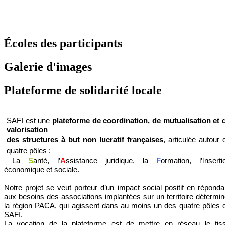
Écoles des participants
Galerie d'images
Plateforme de solidarité locale
SAFI est une
plateforme de coordination, de mutualisation et 
valorisation
des structures à but non lucratif françaises
,
articulée autour 
quatre pôles :
La
S
anté, l’
A
ssistance juridique, la
F
ormation, l’
I
nserti
économique et sociale.
Notre projet se veut porteur d’un impact social positif en réponda
aux besoins des associations implantées sur un territoire détermin
la région PACA, qui agissent dans au moins un des quatre pôles 
SAFI.
La vocation de la plateforme est de mettre en réseau le tis