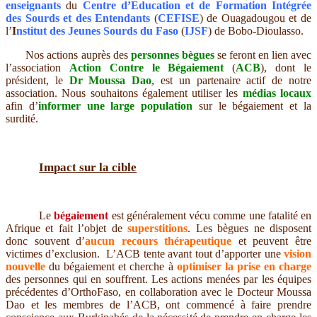
enseignants
du
Centre d’Education et de Formation Intégrée
des Sourds et des Entendants
(
CEFISE
) de Ouagadougou et de
l’
I
nstitut des Jeunes Sourds du Faso
(
IJSF
) de Bobo-Dioulasso.
Nos actions auprès des
personnes bègues
se feront en lien avec
l’association
Action Contre le Bégaiement
(
ACB
), dont le
président, le
Dr Moussa Dao
, est un partenaire actif de notre
association. Nous souhaitons également utiliser les
médias locaux
afin d’
informer une large population
sur le bégaiement et la
surdité.
Impact sur la cible
Le
bégaiement
est généralement vécu comme une fatalité en
Afrique et fait l’objet de
superstitions
. Les bègues ne disposent
donc souvent d’
aucun recours thérapeutique
et peuvent être
victimes d’exclusion. L’ACB tente avant tout d’apporter une
vision
nouvelle
du bégaiement et cherche à
optimiser la prise en charge
des personnes qui en souffrent. Les actions menées par les équipes
précédentes d’OrthoFaso, en collaboration avec le Docteur Moussa
Dao et les membres de l’ACB, ont commencé à faire prendre