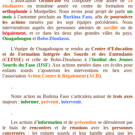
L’association
OrthoFaso
est composée cette année de
14
étudiantes
en troisième année en centre de formation en
orthophonie
à Montpellier. Nous avons pour projet de partir
un
mois
à l’automne prochain au
Burkina Faso
, afin de
poursuivre
les actions
menées par les sept équipes précédentes. Nous
interviendrons auprès des personnes atteintes de
surdité
ou de
bégaiement
, et ce dans les deux plus grandes villes du pays,
Ouagadougou
et
Bobo-Dioulasso
.
L’équipe de Ouagadougou se rendra au
Centre d’Education
et de Formation Intégrée des Sourds et des Entendants
(
CEFISE
) et celle de Bobo-Dioulasso à l’
Institut des Jeunes
Sourds du Faso
(
IJSF
). Aux actions menées dans ces écoles pour
enfants sourds s’ajouteront les interventions en lien avec
l’association
Action Contre le Bégaiement
(
ACB
).
Notre action au Burkina Faso s’articulera autour de
trois axes
majeurs :
informer
,
prévenir
,
intervenir
.
Les actions d’
information
et de
prévention
se dérouleront par
le biais de
rencontres
et de
réunions
avec les
personnes
concernées
:
les enfants sourds et leur famille ainsi que les