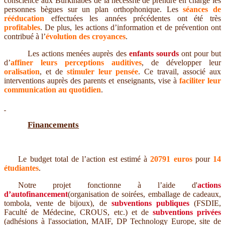
conscience aux Burkinabés de la nécessité de prendre en charge les
personnes bègues sur un plan orthophonique. Les
séances de
rééducation
effectuées les années précédentes ont été très
profitables
. De plus, les actions d’information et de prévention ont
contribué à l’
évolution des croyances
.
Les actions menées auprès des
enfants sourds
ont pour but
d’
affiner leurs perceptions auditives
, de développer leur
oralisation
, et de
stimuler leur pensée
. Ce travail, associé aux
interventions auprès des parents et enseignants, vise à
faciliter leur
communication au quotidien
.
Financements
Le budget total de l’action est estimé à
20791 euros
pour
14
étudiantes
.
Notre projet fonctionne à l’aide d'
actions
d’autofinancement
(organisation de soirées, emballage de cadeaux,
tombola, vente de bijoux), de
subventions publiques
(FSDIE,
Faculté de Médecine, CROUS, etc.) et de
subventions privées
(adhésions à l'association, MAIF, DP Technology Europe, site de