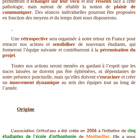
permettront d’
échanger sur leur vécu
et leur
ressenti
face à cette
pathologie, mais surtout de rétablir la notion de
plaisir de
communiquer
. Des séances individuelles pourront être proposées
en fonction des moyens et du temps dont nous disposerons.
Une
rétrospective
sera organisée à notre retour en France pour
retracer nos actions et
sensibiliser
de nouveaux étudiants, qui
formeront l’équipe suivante et contribueront à la
pérennisation du
projet
.
Toutes nos actions seront menées en gardant à l’esprit que les
traces laissées ne doivent pas être éphémères, ni dépendantes de
notre présence ponctuelle, mais qu’elles doivent
s’enraciner
et créer
un
mouvement dynamique
au sein des équipes tout au long de
l’année.
Origine
L'association OrthoFaso a été créée en
2006
à l'initiative de
cinq
étudiantes de l'école d'orthophonie
de
Montpellier
. Elle a pour