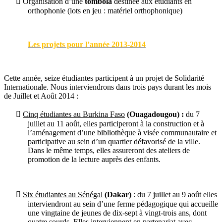

Organisation d’une
tombola
destinée aux étudiants en
orthophonie (lots en jeu : matériel orthophonique)
Les projets pour l’année 2013-2014
Cette année, seize étudiantes participent à un projet de Solidarité
Internationale. Nous interviendrons dans trois pays durant les mois
de Juillet et Août 2014 :

Cinq étudiantes au Burkina Faso
(Ouagadougou) :
du 7
juillet au 11 août, elles participeront à la construction et à
l’aménagement d’une bibliothèque à visée communautaire et
participative au sein d’un quartier défavorisé de la ville.
Dans le même temps, elles assureront des ateliers de
promotion de la lecture auprès des enfants.

Six étudiantes au Sénégal
(Dakar)
: du 7 juillet au 9 août elles
interviendront au sein d’une ferme pédagogique qui accueille
une vingtaine de jeunes de dix-sept à vingt-trois ans, dont
quatre sourds. Elles interviennent en partenariat avec