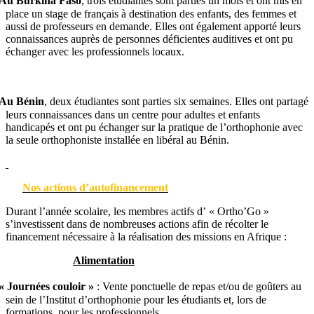
Au Burkina Faso
, trois étudiantes sont parties un mois et ont mis en
place un stage de français à destination des enfants, des femmes et
aussi de professeurs en demande. Elles ont également apporté leurs
connaissances auprès de personnes déficientes auditives et ont pu
échanger avec les professionnels locaux.
Au Bénin
, deux étudiantes sont parties six semaines. Elles ont partagé
leurs connaissances dans un centre pour adultes et enfants
handicapés et ont pu échanger sur la pratique de l’orthophonie avec
la seule orthophoniste installée en libéral au Bénin.
Nos actions d’autofinancement
Durant l’année scolaire, les membres actifs d’ « Ortho’Go »
s’investissent dans de nombreuses actions afin de récolter le
financement nécessaire à la réalisation des missions en Afrique :
Alimentation
« Journées couloir »
: Vente ponctuelle de repas et/ou de goûters au
sein de l’Institut d’orthophonie pour les étudiants et, lors de
formations, pour les professionnels