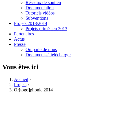
Réseaux de soutien
Documentation
Tutoriels vidéos
Subventions
Projets 2013/2014
Projets primés en 2013
Partenaires
Actus
Presse
On parle de nous
Documents à télécharger
Vous êtes ici
Accueil
›
Projets
›
Or[togo]phonie 2014