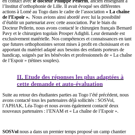
en contact avec
le docteur Philippe Pellerin
, ancien enseignant à
l’Institut d’orthophonie de Lille. Il avait évoqué ses différentes
actions à Lomé au Togo dans le cadre de l’association
« La chaîne
de l’Espoir ».
Nous avions ainsi abordé avec lui la possibilité
d’établir un partenariat avec cette association. Par le biais du
Docteur Pellerin, nous avons contacté le chirurgien français Bernard
Pavy et le chirurgien togolais Prosper Adigbli. Leur demande est
exclusivement matérielle. Nos compétences et connaissances en tant
que futures orthophonistes seront mises à profit en choisissant et en
apportant du matériel adapté aux besoins des enfants porteurs de
handicap, soignés par les bénévoles et professionnels de « La chaîne
de l’Espoir » (tétines souples).
II. Etude des réponses les plus adaptées à
cette demande et auto-évaluation
Suite au retour des étudiantes parties au Togo l’été précédent, nous
avons contacté tous les partenaires déjà sollicités : SOSVol,
l’APHAK, Léa-Togo et nous avons également contacté deux
nouveaux partenaires : l’ENAM et « La chaîne de l’Espoir ».
SOSVol
nous a dans un premier temps proposé un camp chantier