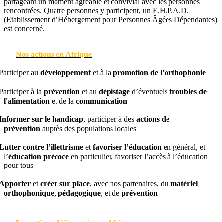
partageant un moment agréable et convivial avec les personnes
rencontrées. Quatre personnes y participent, un E.H.P.A.D.
(Etablissement d’Hébergement pour Personnes Âgées Dépendantes)
est concerné.
Nos actions en Afrique
Participer au
développement
et à la
promotion
de l’orthophonie
Participer à la
prévention
et au
dépistage
d’éventuels
troubles de
l'alimentation
et de la
communication
Informer sur le handicap
, participer à des
actions de
prévention
auprès des populations locales
Lutter contre l’illettrisme
et
favoriser l’éducation
en général, et
l’
éducation précoce
en particulier, favoriser l’accès à l’éducation
pour tous
Apporter
et
créer sur place
, avec nos partenaires, du
matériel
orthophonique
,
pédagogique
, et de
prévention