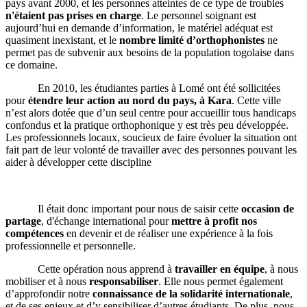
pays avant 2000, et les personnes atteintes de ce type de troubles
n'étaient pas prises en charge
. Le personnel soignant est
aujourd’hui en
demande d’information
, le
matériel adéquat est
quasiment inexistant
, et le
nombre limité d’orthophonistes
ne
permet pas de subvenir aux besoins de la population togolaise dans
ce domaine.
En 2010, les étudiantes parties à Lomé ont été sollicitées
pour
étendre leur action au nord du pays, à Kara
. Cette ville
n’est alors dotée que d’un seul centre pour accueillir tous handicaps
confondus et la pratique orthopho
nique y est très peu développée.
Les professionnels locaux, soucieux de faire évoluer la situation ont
fait part de leur volonté de travailler avec des personnes pouvant les
aider à développer cette discipline
Il était donc important pour nous de saisir cette
occasion de
partage
, d'échange international pour
mettre à profit nos
compétences
en devenir et de réaliser une expérience à la fois
professionnelle et personnelle.
C
ette opération nous apprend à
travailler en équipe
, à nous
mobiliser et à nous
responsabiliser
. Elle nous permet également
d’approfondir notre
connaissance de la solidarité i
nternationale
,
et de ses enjeux et d’y sensibiliser d’autres étudiants. De plus, n
ous