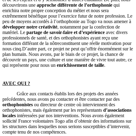
découvrirons une
approche différente de l’orthophonie
qui
enrichira notre propre conception du métier et nous sera
extrêmement bénéfique pour l’exercice futur de notre profession.
L
e
peu de moyens accordés à l’orthophonie au Togo va nous amener à
développer notre créativité
, notamment par la confection de
matériel.
Le
partage
de savoir-faire
et d
’expérience
avec
divers
professionnels de santé,
et
des orthophonistes ayant reçu une
formation différant de la nôtreconstituent une réelle motivation pour
nous cinq.D’autre part, ce projet ne peut qu’offrir énormément sur le
plan humain. Nous avons, par le biais de ce projet, la chance de
découvrir un pays, une culture et une manière de vivre
tout autre, ce
qui représente pour nous un
enrichissement de taille
.
AVEC QUI ?
Grâce aux contacts établis lors des projets des années
précédentes, nous avons pu contacter et être contacter par des
orthophonistes
ou directeur de centre où interviennent des
orthophonistes, mais également par les représentants
d’associations
locales
intéressées par nos interventions. Nous avons également
sollicité France volontaires Togo afin d’obtenir des informations sur
les structures dans lesquelles nous serions susceptibles d’intervenir,
compte tenu de nos compétences.