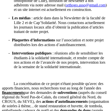
orthophonie de Lille), diffusion de newsletter à nos
adhérents via notre adresse mail (
orthogo.asso@gmail.com
)
et un site internet est actuellement en construction.
Les médias
: article dans dans la Newsletter de la faculté de
-
Lille 2 et de Cap’Solidarité. Nous contactons actuellement
les journaux locaux afin d’obtenir la publication d’articles
traitant de notre projet.
Plaquettes d’informations
sur l’association et notre projet
-
distribuées lors des actions d’autofinancement.
Interventions publiques
: réunions afin de sensibiliser les
-
étudiants à la solidarité internationale, et rendre compte de
nos actions et de l’avancée de nos projets, intervention lors
de la semaine de la solidarité internationale.
La concrétisation de ce projet n'étant possible qu'avec des
apports financiers, nous recherchons tout au long de l'année des
financements
par des demandes de
subventions
(auprès du conseil
régional du Nord Pas-de-Calais, du conseil général du Nord, du
CROUS, du SEVE), des
actions d’autofinancements
(organisation
de
soirées à thème
, , de stand r
estauration et buvette
, de t
ombola
,
e
mballage
de cadeaux de noël) et des
demandes de dons
(auprès