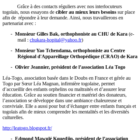
Grâce à des contacts réguliers avec nos interlocuteurs
togolais, nous essayons de
cibler au mieux leurs besoins
sur place
afin de répondre à leur demande. Ainsi, nous travaillerons en
partenariat avec :
Monsieur Gilles Bak, orthophoniste au CHU de Kara
(
e-
-
mail :
chukara-hopital@yahoo.fr
)
Monsieur Yao Tchendama, orthophoniste au Centre
-
Régional d'Appareillage Orthopédique (CRAO) de Kara
Olivier Jeannier, président de l’association Léa Togo
-
Léa-Togo, association basée dans le Doubs en France et gérée au
Togo par Sœur Léa Magnan, infirmière togolaise, permet
d’accueillir des enfants orphelins ou maltraités et d’assurer leur
éducation. Grâce au soutien financier et matériel des donateurs,
l’association se développe dans une ambiance chaleureuse et
conviviale. Elle a aussi pour but d’échanger entre enfants français et
togolais afin de mieux comprendre les mentalités et les diversités
culturelles.
http://leatogo.blogspot.fr/
Edmond Mawulé Kouedjin, président de l’association
-