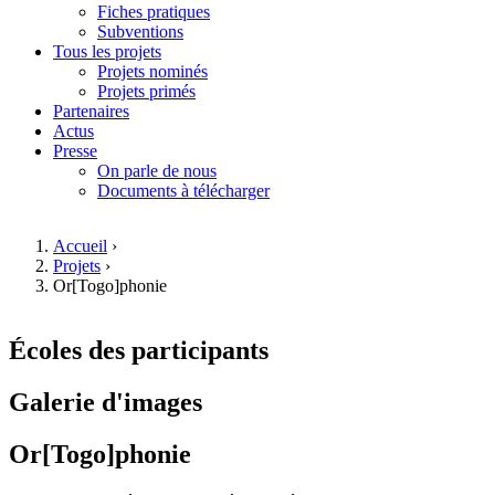
Fiches pratiques
Subventions
Tous les projets
Projets nominés
Projets primés
Partenaires
Actus
Presse
On parle de nous
Documents à télécharger
Accueil
›
Projets
›
Vous êtes ici
Or[Togo]phonie
00:00
Écoles des participants
Galerie d'images
Or[Togo]phonie