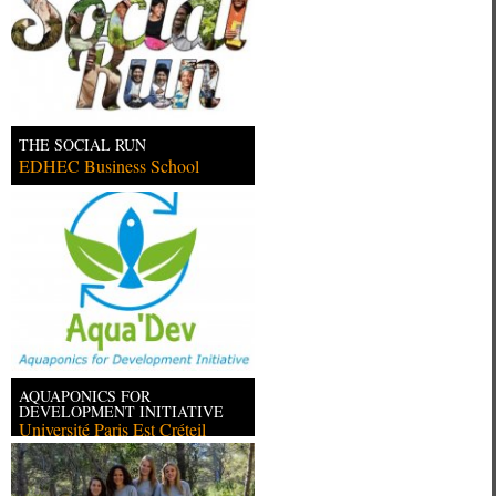
THE SOCIAL RUN
EDHEC Business School
AQUAPONICS FOR
DEVELOPMENT INITIATIVE
Université Paris Est Créteil
(UPEC)