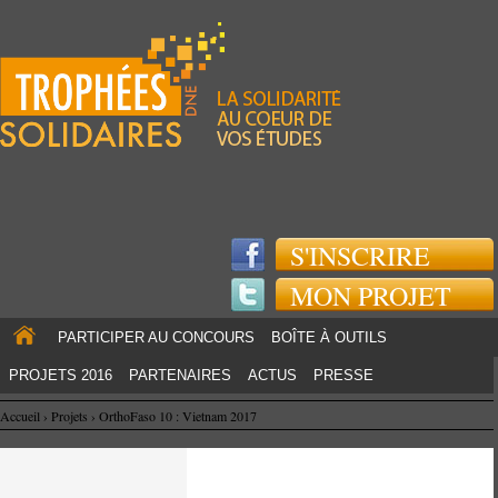
Jump to navigation
S'INSCRIRE
MON PROJET
PARTICIPER AU CONCOURS
BOÎTE À OUTILS
PROJETS 2016
PARTENAIRES
ACTUS
PRESSE
Accueil
›
Projets
›
OrthoFaso 10 : Vietnam 2017