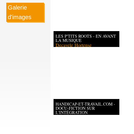
Galerie
d'images
LES P'TITS ROOTS - EN AVANT
LA MUSIQUE
Decavele
Hortense
HANDICAP-ET-TRAVAIL.COM -
DOCU-FICTION SUR
L'INTÉGRATION
PROFESSIONNELLE DES
PERSONNES EN FAUTEUIL
ROULANT
Barouk
Yoan