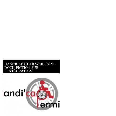
HANDICAP-ET-TRAVAIL.COM -
DOCU-FICTION SUR
L'INTÉGRATION
PROFESSIONNELLE DES
PERSONNES EN FAUTEUIL
ROULANT
Barouk
Yoan