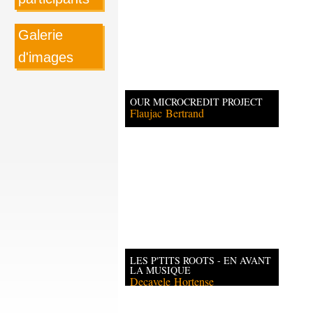
Galerie
d'images
OUR MICROCREDIT PROJECT
Flaujac
Bertrand
LES P'TITS ROOTS - EN AVANT
LA MUSIQUE
Decavele
Hortense