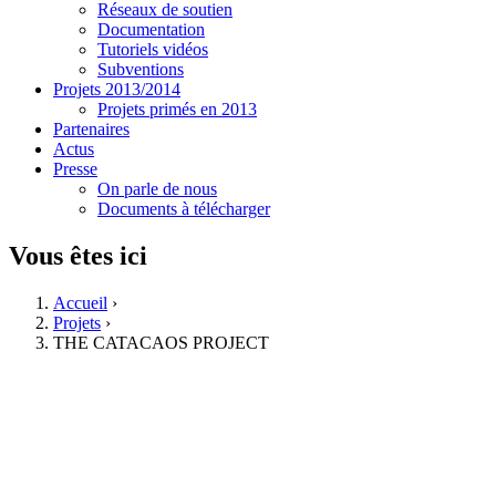
Réseaux de soutien
Documentation
Tutoriels vidéos
Subventions
Projets 2013/2014
Projets primés en 2013
Partenaires
Actus
Presse
On parle de nous
Documents à télécharger
Vous êtes ici
Accueil
›
Projets
›
THE CATACAOS PROJECT