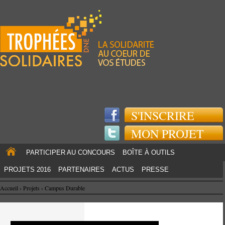
Jump to navigation
S'INSCRIRE
MON PROJET
PARTICIPER AU CONCOURS
BOÎTE À OUTILS
PROJETS 2016
PARTENAIRES
ACTUS
PRESSE
Accueil
›
Projets
›
Campus Durable