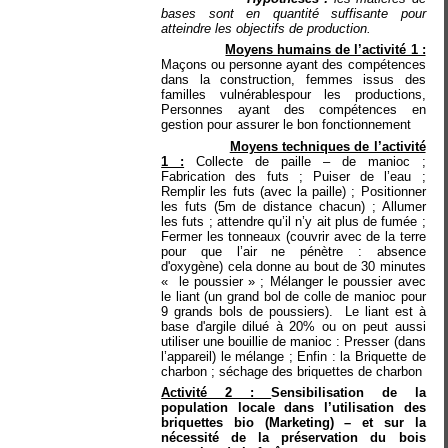
bases sont en quantité suffisante pour
atteindre les objectifs de production.
Moyens humains de l’activité 1 :
Maçons ou personne ayant des compétences
dans la construction, femmes issus des
familles vulnérablespour les productions,
Personnes ayant des compétences en
gestion pour assurer le bon fonctionnement
Moyens techniques de l’activité
1 :
Collecte de paille – de manioc ;
Fabrication des futs ; Puiser de l’eau ;
Remplir les futs (avec la paille) ; Positionner
les futs (5m de distance chacun) ; Allumer
les futs ; attendre qu’il n’y ait plus de fumée ;
Fermer les tonneaux (couvrir avec de la terre
pour que l’air ne pénètre : absence
d'oxygène) cela donne au bout de 30 minutes
«
le poussier » ; Mélanger le poussier avec
le liant (un grand bol de colle de manioc pour
9 grands bols de poussiers).
Le liant est à
base d'argile dilué à 20% ou on peut aussi
utiliser une bouillie de manioc : Presser (dans
l’appareil) le mélange ; Enfin : la Briquette de
charbon ; séchage des briquettes de charbon
Activité 2 :
Sensibilisation de la
population locale dans l’utilisation des
briquettes bio (Marketing) – et sur la
nécessité de la préservation du bois