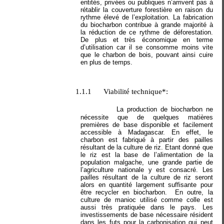
entités
,
privées ou publiques n’arrivent pas à
rétablir la couverture forestière en raison du
rythme élevé de l’exploitation.
La fabrication
du biocharbon contribue à grande majorité à
la réduction de ce rythme de déforestation.
De plus et très économique en terme
d’utilisation car il se consomme moins vite
que le charbon de bois, pouvant ainsi cuire
en plus de temps.
1.1.1
Viabilité technique*:
La production de biocharbon ne
nécessite que de quelques matières
premières de base disponible et facilement
accessible à Madagascar. En effet, le
charbon est fabriqué à partir des pailles
résultant de la culture de riz. Etant donné que
le riz est la base de l’alimentation de la
population malgache, une grande partie de
l’agriculture nationale y est consacré. Les
pailles résultant de la culture de riz seront
alors en quantité largement suffisante pour
être recycler en biocharbon.
En outre, la
culture de manioc utilisé comme colle est
aussi très pratiquée dans le pays. Les
investissements de base nécessaire résident
dans les futs pour la carbonisation qui peut