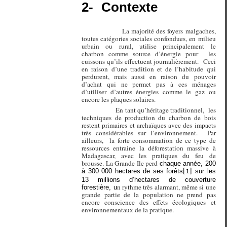
2-
Contexte
La majorité des foyers malgaches,
toutes catégories sociales confondues, en milieu
urbain ou rural, utilise principalement le
charbon comme source d’énergie pour
les
cuissons qu’ils effectuent journalièrement.
Ceci
en raison d’une tradition et de l’habitude qui
perdurent, mais aussi en raison du pouvoir
d’achat qui ne permet pas à ces ménages
d’utiliser d’autres énergies comme le gaz ou
encore les plaques solaires.
En tant qu’héritage traditionnel,
les
techniques de production du charbon de bois
restent primaires et archaïques avec des impacts
très considérables sur l’environnement.
Par
ailleurs,
la forte consommation de ce type de
ressources entraine la déforestation massive à
Madagascar, avec les pratiques du feu de
brousse. La Grande Ile perd
chaque année, 200
à 300 000 hectares de ses forêts
sur les
[1]
13 millions d’hectares de couverture
n rythme très alarmant, même si une
forestière, u
grande partie de la population ne prend pas
encore conscience des effets écologiques et
environnementaux de la pratique.