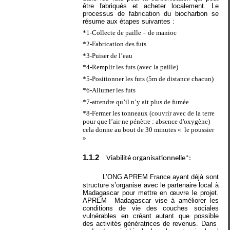
être fabriqués et acheter localement. Le
processus de fabrication du biocharbon se
résume aux étapes suivantes :
*1-Collecte de paille – de manioc
*2-Fabrication des futs
*3-Puiser de l’eau
*4-Remplir les futs (avec la paille)
*5-Positionner les futs (5m de distance chacun)
*6-Allumer les futs
*7-attendre qu’il n’y ait plus de fumée
*8-Fermer les tonneaux (couvrir avec de la terre
pour que l’air ne pénètre : absence d'oxygène)
cela donne au bout de 30 minutes «
le poussier
»
1.1.2
Viabilité organisationnelle*:
L’ONG APREM France ayant déjà sont
structure s’organise avec le partenaire local à
Madagascar pour mettre en œuvre le projet.
APREM
Madagascar vise à améliorer les
conditions de vie des couches sociales
vulnérables en créant autant que possible
des activités génératrices de revenus. Dans