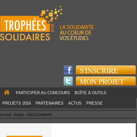
Jump to navigation
S'INSCRIRE
MON PROJET
PARTICIPER AU CONCOURS
BOÎTE À OUTILS
PROJETS 2016
PARTENAIRES
ACTUS
PRESSE
Accueil
›
Projets
›
BIOCHARBON