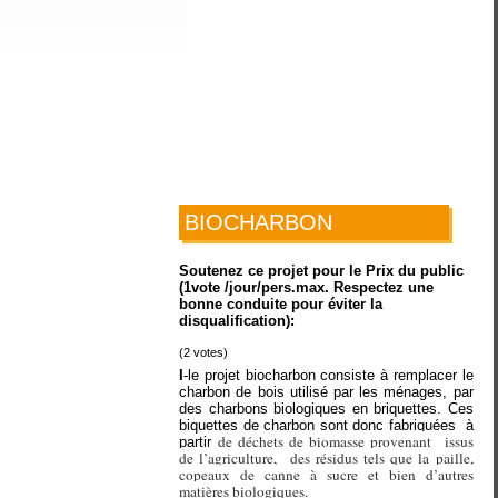
BIOCHARBON
Soutenez ce projet pour le Prix du public
(1vote /jour/pers.max. Respectez une
bonne conduite pour éviter la
disqualification):
(
2
votes)
I
-le projet biocharbon consiste à remplacer le
charbon de bois utilisé par les ménages, par
des charbons biologiques en briquettes. Ces
biquettes de charbon sont donc fabriquées
à
de déchets de biomasse provenant
issus
partir
de l’agriculture,
des résidus tels que la paille,
copeaux de canne à sucre et bien d’autres
matières biologiques.