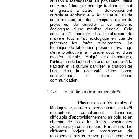
cuisson à Madagascar.
La population utilise
cette procédure par héritage traditionnel tout
en ignorant la partie « développement
durable et écologique ». Au vu et au su de
cette menace, une des principales raison du
projet est de remédier à ce problème
écologique d’une manière durable.
Cela
consiste à fabriquer des bio-charbon de
manière tout à fait écologique en vue de
préserver les forêts subsistantes. La
technique de fabrication présente l’avantage
d’être productible à moindre coût et d’une
manière simple. Malgré ces avantages,
l’utilisation du biocharbon peut se heurter à la
tradition et la culture d’utiliser le charbon de
bois, d’où la nécessité d’une bonne
sensibilisation et d’une bonne
communication.
1.1.3
Viabilité environnementale*:
Plusieurs localités rurales
à
Madagascar,
autrefois excédentaires en forêt
rencontrent
,
actuellement d’énormes
difficultés d’approvisionnement en bois et en
charbon de bois, les forêts avoisinantes
ayant été déjà consommées. Par ailleurs,
l
es
différents projets et programmes de
reboisemen
t mis en œuvre par de nombreux