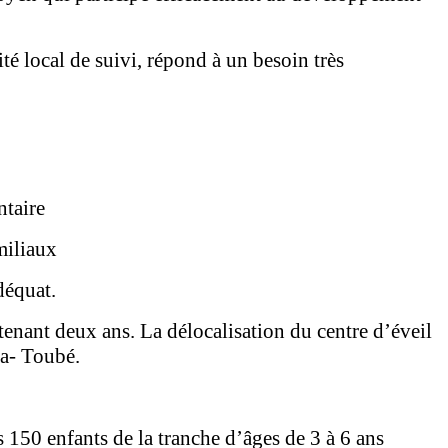
é local de suivi, répond à un besoin très
ntaire
miliaux
déquat.
enant deux ans. La délocalisation du centre d’éveil
ka- Toubé.
150 enfants de la tranche d’âges de 3 à 6 ans