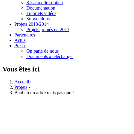
Réseaux de soutien
Documentation
Tutoriels vidéos
Subventions
Projets 2013/2014
Projets primés en 2013
Partenaires
Actus
Presse
On parle de nous
Documents à télécharger
Vous êtes ici
Accueil
›
Projets
›
Baobab un arbre mais pas que !