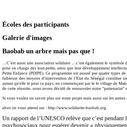
Écoles des participants
Galerie d'images
Baobab un arbre mais pas que !
…C’est aussi une association solidaire …c’est également le symbole du 
prise en charge des tout-petits, ainsi que leur développement intellec
Petite Enfance (PDIPE). Ce programme est assuré par quatre types de st
faiblesse des moyens d’intervention de l’Etat du Sénégal constitue un
autant qu'elle le peut ce pays, en commençant par le le village de Maka 
de cette réussite, nous avons décidé de renouveler notre "partenariat" e
Si vous voulez en savoir plus sur notre projet mais aussi sur les autres a
alors on vous attend sur : http://www.solidarite-baobab.org
Un rapport de l’UNESCO relève que c’est pendant les 
psychosociaux pour espérer devenir « physiquement,