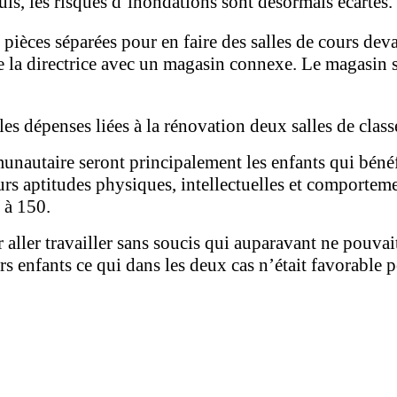
uis, les risques d’inondations sont désormais écartés.
s pièces séparées pour en faire des salles de cours de
e la directrice avec un magasin connexe. Le magasin s
s dépenses liées à la rénovation deux salles de classe
unautaire seront principalement les enfants qui béné
urs aptitudes physiques, intellectuelles et comporte
 à 150.
ler travailler sans soucis qui auparavant ne pouvait 
s enfants ce qui dans les deux cas n’était favorable 