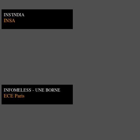
INS'INDIA
INSA
INFOMELESS - UNE BORNE
POUR LES SANS ABRI
ECE Paris