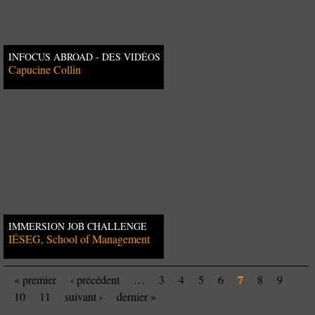
INFOCUS ABROAD - DES VIDÉOS
DE COMMUNICATION
Capucine Collin
BÉNÉVOLES POUR DES PROJETS
SOLIDAIRES DANS L'ÉDUCATION
IMMERSION JOB CHALLENGE
IÉSEG, School of Management
7
« premier
‹ précédent
…
3
4
5
6
8
9
10
11
suivant ›
dernier »