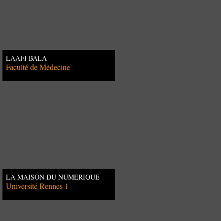
LAAFI BALA
Faculté de Médecine
LA MAISON DU NUMERIQUE
D'AGOE LOGOPE (LOME-TOGO)
Université Rennes 1