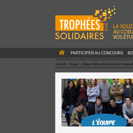
PARTICIPER AU CONCOURS
BO
Accueil
›
Projets
›
18ème édition du festival de bande d