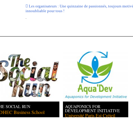
 Les organisateurs : Une quinzaine de passionnés, toujours motivés
innoubliable pour tous !
.
HE SOCIAL RUN
AQUAPONICS FOR
DEVELOPMENT INITIATIVE
DHEC Business School
Université Paris Est Créteil
(UPEC)