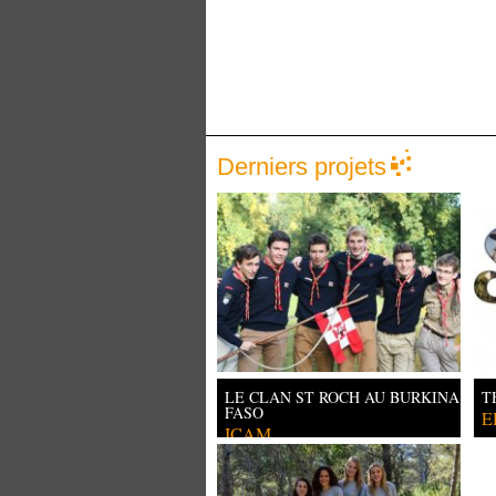
Derniers projets
LE CLAN ST ROCH AU BURKINA
T
FASO
E
ICAM