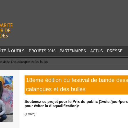
Jump to navigation
ÎTE À OUTILS
PROJETS 2016
PARTENAIRES
ACTUS
PRESSE
essinée: Des calanques et des bulles
18ème édition du festival de bande des
calanques et des bulles
Soutenez ce projet pour le Prix du public (1vote /jour/pe
pour éviter la disqualification):
(
1
vote)