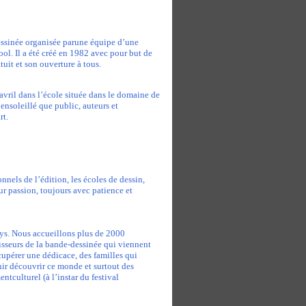
essinée organisée parune équipe d’une
l. Il a été créé en 1982 avec pour but de
tuit et son ouverture à tous.
avril dans l’école située dans le domaine de
ensoleillé que public, auteurs et
rt.
onnels de l’édition, les écoles de dessin,
ur passion, toujours avec patience et
ays. Nous accueillons plus de 2000
isseurs de la bande-dessinée qui viennent
cupérer une dédicace, des familles qui
ir découvrir ce monde et surtout des
culturel (à l’instar du festival