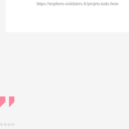
https://trophees-solidaires.fr/projets-tudo-bem
Post
navigation
✨✨✨✨