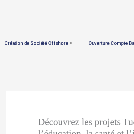
Skip
to
content
Création de Société Offshore
Ouverture Compte Ba
Découvrez les projets T
l’éducation, la santé et l