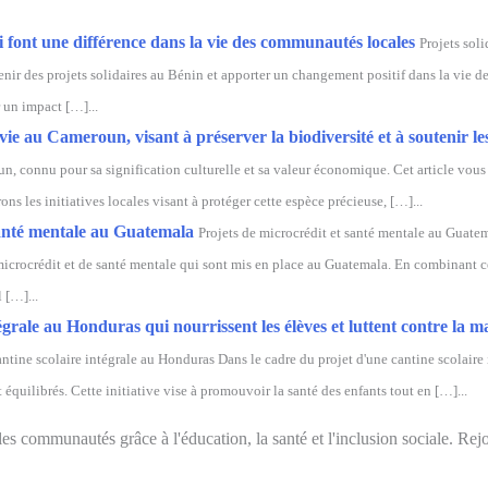
i font une différence dans la vie des communautés locales
Projets sol
tenir des projets solidaires au Bénin et apporter un changement positif dans la vie
r un impact […]...
vie au Cameroun, visant à préserver la biodiversité et à soutenir 
onnu pour sa signification culturelle et sa valeur économique. Cet article vous pl
s les initiatives locales visant à protéger cette espèce précieuse, […]...
santé mentale au Guatemala
Projets de microcrédit et santé mentale au Guate
 microcrédit et de santé mentale qui sont mis en place au Guatemala. En combinant ce
 […]...
égrale au Honduras qui nourrissent les élèves et luttent contre la m
ntine scolaire intégrale au Honduras Dans le cadre du projet d'une cantine scolaire
t équilibrés. Cette initiative vise à promouvoir la santé des enfants tout en […]...
 communautés grâce à l'éducation, la santé et l'inclusion sociale. Rejoi