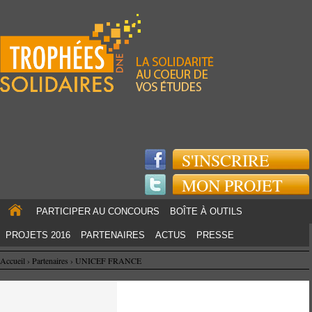
Jump to navigation
S'INSCRIRE
MON PROJET
PARTICIPER AU CONCOURS
BOÎTE À OUTILS
PROJETS 2016
PARTENAIRES
ACTUS
PRESSE
Accueil
›
Partenaires
›
UNICEF FRANCE