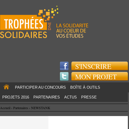
Jump to navigation
S'INSCRIRE
MON PROJET
PARTICIPER AU CONCOURS
BOÎTE À OUTILS
PROJETS 2016
PARTENAIRES
ACTUS
PRESSE
Accueil
›
Partenaires
›
NEWSTANK