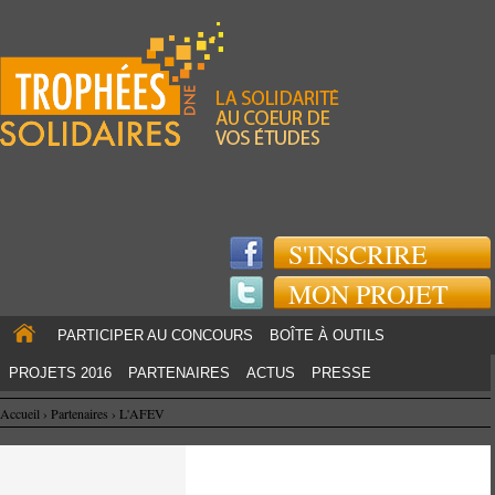
Jump to navigation
S'INSCRIRE
MON PROJET
PARTICIPER AU CONCOURS
BOÎTE À OUTILS
PROJETS 2016
PARTENAIRES
ACTUS
PRESSE
Accueil
›
Partenaires
›
L'AFEV